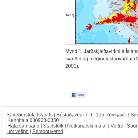
Mynd 1. Jarðskjálftavirkni á Íslan
svæðin og megineldstöðvarnar 
2001).
© Veðurstofa Íslands | Bústaðavegi 7-9 | 105 Reykjavík | Sí
Kennitala 630908-0350
Hafa samband
|
Starfsfólk
|
Notkunarskilmálar
|
Veftré
|
Spur
um vefinn
|
Persónuvernd