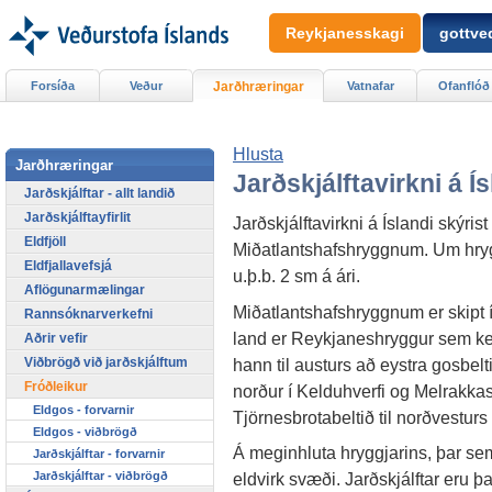
Reykjanesskagi
gottved
Forsíða
Veður
Jarðhræringar
Vatnafar
Ofanflóð
Hlusta
Jarðhræringar
Jarðskjálftavirkni á Ís
Jarðskjálftar - allt landið
Jarðskjálftayfirlit
Jarðskjálftavirkni á Íslandi skýris
Eldfjöll
Miðatlantshafshryggnum. Um hryg
Eldfjallavefsjá
u.þ.b. 2 sm á ári.
Aflögunarmælingar
Miðatlantshafshryggnum er skipt í
Rannsóknarverkefni
land er Reykjaneshryggur sem kem
Aðrir vefir
hann til austurs að eystra gosbelti
Viðbrögð við jarðskjálftum
Fróðleikur
norður í Kelduhverfi og Melrakkas
Eldgos - forvarnir
Tjörnesbrotabeltið til norðvesturs
Eldgos - viðbrögð
Á meginhluta hryggjarins, þar sem
Jarðskjálftar - forvarnir
Jarðskjálftar - viðbrögð
eldvirk svæði. Jarðskjálftar eru þa