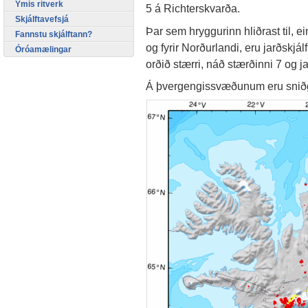
Ýmis ritverk
5 á Richterskvarða.
Skjálftavefsjá
Þar sem hryggurinn hliðrast til,
Fannstu skjálftann?
og fyrir Norðurlandi, eru jarðskjá
Óróamælingar
orðið stærri, náð stærðinni 7 og ja
Á þvergengissvæðunum eru sniðgen