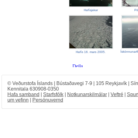
Hafísjakar
Pö
Ískönnunarf
Hafís 16. mars 2005.
© Veðurstofa Íslands | Bústaðavegi 7-9 | 105 Reykjavík | Sí
Kennitala 630908-0350
Hafa samband
|
Starfsfólk
|
Notkunarskilmálar
|
Veftré
|
Spur
um vefinn
|
Persónuvernd