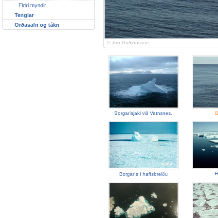
Eldri myndir
Tenglar
Orðasafn og tákn
© Jón Guðjónsson
Borgarísjaki við Vatnsnes.
B
H
Borgarís í hafísbreiðu