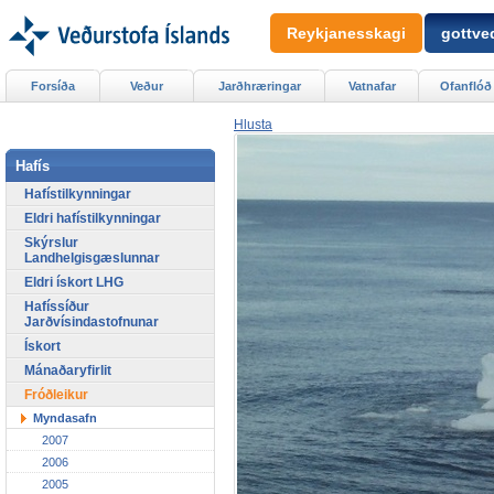
Reykjanesskagi
gottved
Forsíða
Veður
Jarðhræringar
Vatnafar
Ofanflóð
Hlusta
Hafís
Hafístilkynningar
Eldri hafístilkynningar
Skýrslur
Landhelgisgæslunnar
Eldri ískort LHG
Hafíssíður
Jarðvísindastofnunar
Ískort
Mánaðaryfirlit
Fróðleikur
Myndasafn
2007
2006
2005