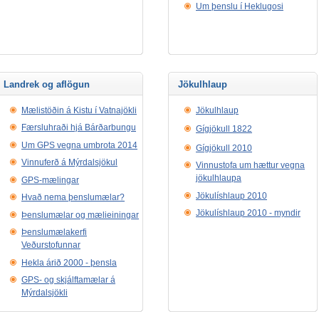
Um þenslu í Heklugosi
Landrek og aflögun
Jökulhlaup
Mælistöðin á Kistu í Vatnajökli
Jökulhlaup
Færsluhraði hjá Bárðarbungu
Gígjökull 1822
Um GPS vegna umbrota 2014
Gígjökull 2010
Vinnuferð á Mýrdalsjökul
Vinnustofa um hættur vegna
jökulhlaupa
GPS-mælingar
Jökulíshlaup 2010
Hvað nema þenslumælar?
Jökulíshlaup 2010 - myndir
Þenslumælar og mælieiningar
Þenslumælakerfi
Veðurstofunnar
Hekla árið 2000 - þensla
GPS- og skjálftamælar á
Mýrdalsjökli