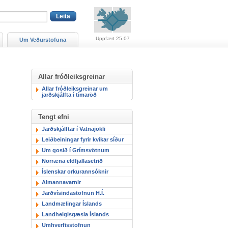
Viðvaranir (engin viðv
Uppfært 25.07
Um Veðurstofuna
Allar fróðleiksgreinar
Allar fróðleiksgreinar um
jarðskjálfta í tímaröð
Tengt efni
Jarðskjálftar í Vatnajökli
Leiðbeiningar fyrir kvikar síður
Um gosið í Grímsvötnum
Norræna eldfjallasetrið
Íslenskar orkurannsóknir
Almannavarnir
Jarðvísindastofnun H.Í.
Landmælingar Íslands
Landhelgisgæsla Íslands
Umhverfisstofnun