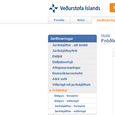
Forsíða
Veður
Jarðhræring
Hlusta
Jarðhræringar
Fróðle
Jarðskjálftar - allt landið
Jarðskjálftayfirlit
Eldfjöll
Eldfjallavefsjá
Aflögunarmælingar
Rannsóknarverkefni
Aðrir vefir
Viðbrögð við jarðskjálftum
Fróðleikur
Eldgos - forvarnir
Eldgos - viðbrögð
Jarðskjálftar - forvarnir
Jarðskjálftar - viðbrögð