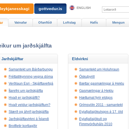
ENGLISH
Reykjanesskagi
gottvedur.is
ar
Vatnafar
Ofanflóð
Loftslag
Hafís
Mengun
ikur um jarðskjálfta
Jarðskjálftar
Eldvirkni
Samantekt um Bárðarbungu
Samantekt um Holuhraun
Fréttatilkynning vegna dóma
Öskuþyrill
Verðlaun Esri - Skjálftavefsjá
Bættar gasmælingar á Heklu
Ítarefni um jarðskjálfta
Gasmælingar á Heklu
Hvað er jarðskjálfti?
Hættumat fyrir eldgos
Hvað veldur jarðskjálftum?
Grímsvötn 2011 - samantekt
Stærð og áhrif jarðskjálfta
Eyjafjallajökulsgos á 17. öld
Jarðskjálftavirkni á Íslandi
Eyjafjallajökull og
Fimmvörðuháls 2010
Brotfletir kortlagðir