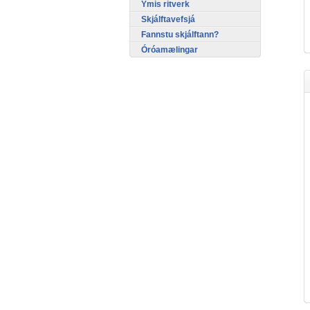
Ýmis ritverk
Skjálftavefsjá
Fannstu skjálftann?
Óróamælingar