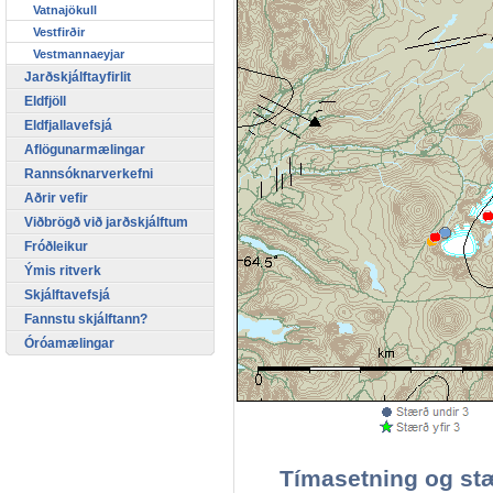
Vatnajökull
Vestfirðir
Vestmannaeyjar
Jarðskjálftayfirlit
Eldfjöll
Eldfjallavefsjá
Aflögunarmælingar
Rannsóknarverkefni
Aðrir vefir
Viðbrögð við jarðskjálftum
Fróðleikur
Ýmis ritverk
Skjálftavefsjá
Fannstu skjálftann?
Óróamælingar
Tímasetning og stæ