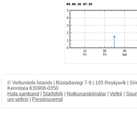
© Veðurstofa Íslands | Bústaðavegi 7-9 | 105 Reykjavík | Sí
Kennitala 630908-0350
Hafa samband
|
Starfsfólk
|
Notkunarskilmálar
|
Veftré
|
Spur
um vefinn
|
Persónuvernd