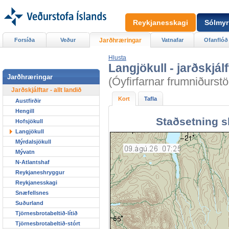
Reykjanesskagi
Sólmyr
Forsíða
Veður
Jarðhræringar
Vatnafar
Ofanflóð
Hlusta
Langjökull - jarðskjálf
Jarðhræringar
(Óyfirfarnar frumniðurstö
Jarðskjálftar - allt landið
Kort
Tafla
Austfirðir
Hengill
Staðsetning s
Hofsjökull
Langjökull
Mýrdalsjökull
Mývatn
N-Atlantshaf
Reykjaneshryggur
Reykjanesskagi
Snæfellsnes
Suðurland
Tjörnesbrotabeltið-lítið
Tjörnesbrotabeltið-stórt