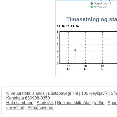
Tímasetning og stæ
© Veðurstofa Íslands | Bústaðavegi 7-9 | 105 Reykjavík | Sí
Kennitala 630908-0350
Hafa samband
|
Starfsfólk
|
Notkunarskilmálar
|
Veftré
|
Spur
um vefinn
|
Persónuvernd