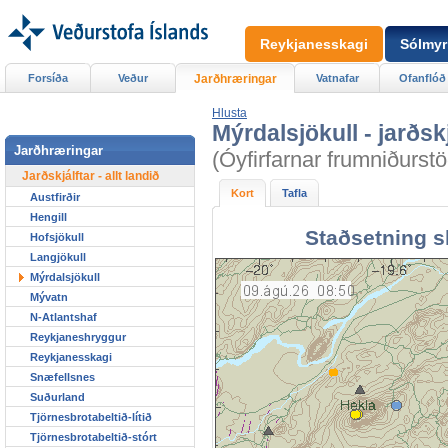
Reykjanesskagi
Sólmyr
Forsíða
Veður
Jarðhræringar
Vatnafar
Ofanflóð
Hlusta
Mýrdalsjökull - jarðskj
Jarðhræringar
(Óyfirfarnar frumniðurstö
Jarðskjálftar - allt landið
Kort
Tafla
Austfirðir
Hengill
Staðsetning s
Hofsjökull
Langjökull
Mýrdalsjökull
Mývatn
N-Atlantshaf
Reykjaneshryggur
Reykjanesskagi
Snæfellsnes
Suðurland
Tjörnesbrotabeltið-lítið
Tjörnesbrotabeltið-stórt