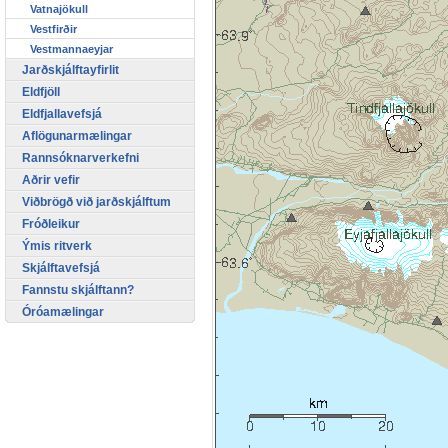
Vatnajökull
Vestfirðir
Vestmannaeyjar
Jarðskjálftayfirlit
Eldfjöll
Eldfjallavefsjá
Aflögunarmælingar
Rannsóknarverkefni
Aðrir vefir
Viðbrögð við jarðskjálftum
Fróðleikur
Ýmis ritverk
Skjálftavefsjá
Fannstu skjálftann?
Óróamælingar