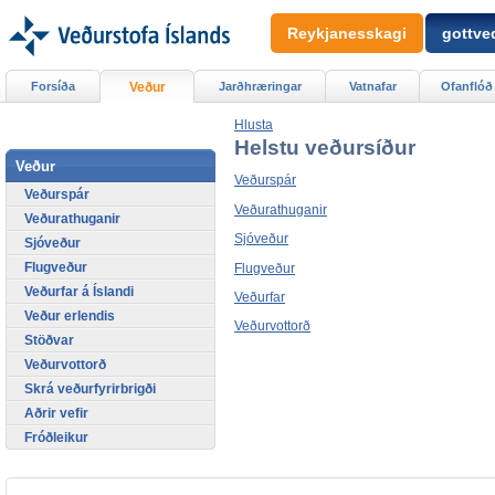
Reykjanesskagi
gottved
Forsíða
Veður
Jarðhræringar
Vatnafar
Ofanflóð
Hlusta
Helstu veðursíður
Veður
Veðurspár
Veðurspár
Veðurathuganir
Veðurathuganir
Sjóveður
Sjóveður
Flugveður
Flugveður
Veðurfar á Íslandi
Veðurfar
Veður erlendis
Veðurvottorð
Stöðvar
Veðurvottorð
Skrá veðurfyrirbrigði
Aðrir vefir
Fróðleikur