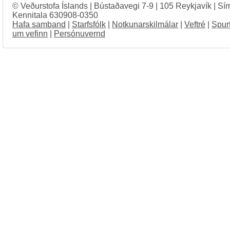
© Veðurstofa Íslands | Bústaðavegi 7-9 | 105 Reykjavík | Sí
Kennitala 630908-0350
Hafa samband
|
Starfsfólk
|
Notkunarskilmálar
|
Veftré
|
Spur
um vefinn
|
Persónuvernd