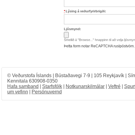
*
Lýsing á veðurfyrirbrigði:
Ljósmynd:
Smellið á "Browse..." hnappinn til að velja ljósmy
Þetta form notar ReCAPTCHA ruslpóstvörn.
© Veðurstofa Íslands | Bústaðavegi 7-9 | 105 Reykjavík | Sí
Kennitala 630908-0350
Hafa samband
|
Starfsfólk
|
Notkunarskilmálar
|
Veftré
|
Spur
um vefinn
|
Persónuvernd