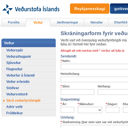
Reykjanesskagi
gottved
Forsíða
Veður
Jarðhræringar
Vatnafar
Ofanflóð
Skráningarform fyrir veður
Verði vart við óvenjuleg veðurfyrirbrigði m
Veður
fylla út í formið hér fyrir neðan.
Veðurspár
Athugið að reiti merkta með * verður að fylla út.
Sendandi:
Veðurathuganir
*
Nafn:
Sjóveður
Flugveður
Heimilisfang
Veðurfar á Íslandi
Veður erlendis
*
Sími:
Netfang:
Stöðvar
Veðurvottorð
Dagsetning:
Skrá veðurfyrirbrigði
*
Ár:
*
Mánuður:
*
Dagur:
Klu
Aðrir vefir
Fróðleikur
Umfang:
*
Staðsetning (þar sem vart var við veðurfyrir