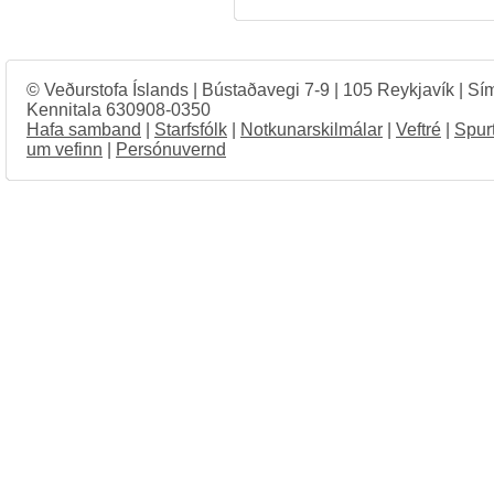
© Veðurstofa Íslands | Bústaðavegi 7-9 | 105 Reykjavík | Sí
Kennitala 630908-0350
Hafa samband
|
Starfsfólk
|
Notkunarskilmálar
|
Veftré
|
Spur
um vefinn
|
Persónuvernd