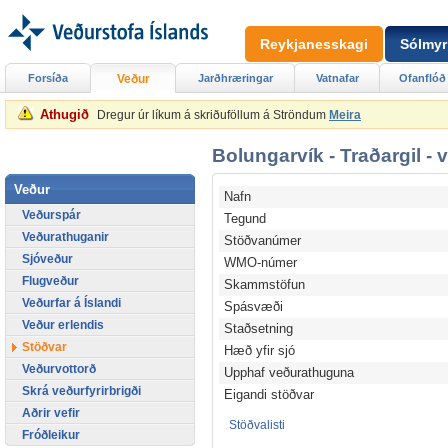
Reykjanesskagi
Sólmyr
Forsíða
Veður
Jarðhræringar
Vatnafar
Ofanflóð
Athugið
Dregur úr líkum á skriðuföllum á Ströndum
Meira
Bolungarvík - Traðargil -
Veður
Nafn
Veðurspár
Tegund
Veðurathuganir
Stöðvanúmer
Sjóveður
WMO-númer
Flugveður
Skammstöfun
Veðurfar á Íslandi
Spásvæði
Veður erlendis
Staðsetning
Stöðvar
Hæð yfir sjó
Veðurvottorð
Upphaf veðurathuguna
Skrá veðurfyrirbrigði
Eigandi stöðvar
Aðrir vefir
Stöðvalisti
Fróðleikur