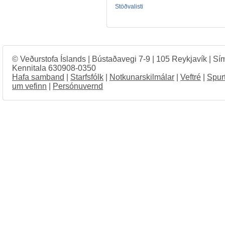
Stöðvalisti
© Veðurstofa Íslands | Bústaðavegi 7-9 | 105 Reykjavík | Sí
Kennitala 630908-0350
Hafa samband
|
Starfsfólk
|
Notkunarskilmálar
|
Veftré
|
Spur
um vefinn
|
Persónuvernd