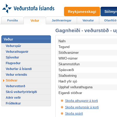
Reykjanesskagi
Sólmyr
Forsíða
Veður
Jarðhræringar
Vatnafar
Ofanflóð
Gagnheiði - veðurstöð - 
Veður
Nafn
Veðurspár
Tegund
Veðurathuganir
Stöðvanúmer
Sjóveður
WMO-númer
Flugveður
Skammstöfun
Veðurfar á Íslandi
Spásvæði
Veður erlendis
Staðsetning
Stöðvar
Hæð yfir sjó
Veðurvottorð
Upphaf veðurathuguna
Skrá veðurfyrirbrigði
Eigandi stöðvar
Aðrir vefir
Skoða athuganir á korti
Fróðleikur
Skoða veðurspár á korti
Skoða spárit