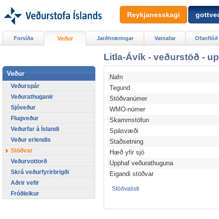
Reykjanesskagi
gottved
Forsíða
Veður
Jarðhræringar
Vatnafar
Ofanflóð
Litla-Ávík - veðurstöð - u
Veður
Nafn
Veðurspár
Tegund
Veðurathuganir
Stöðvanúmer
Sjóveður
WMO-númer
Flugveður
Skammstöfun
Veðurfar á Íslandi
Spásvæði
Veður erlendis
Staðsetning
Stöðvar
Hæð yfir sjó
Veðurvottorð
Upphaf veðurathuguna
Skrá veðurfyrirbrigði
Eigandi stöðvar
Aðrir vefir
Stöðvalisti
Fróðleikur