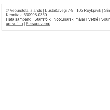
© Veðurstofa Íslands | Bústaðavegi 7-9 | 105 Reykjavík | Sí
Kennitala 630908-0350
Hafa samband
|
Starfsfólk
|
Notkunarskilmálar
|
Veftré
|
Spur
um vefinn
|
Persónuvernd