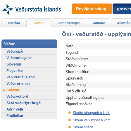
Reykjanesskagi
gottved
Forsíða
Veður
Jarðhræringar
Vatnafar
Ofanflóð
Öxi - veðurstöð - upplýsi
Veður
Nafn
Veðurspár
Tegund
Veðurathuganir
Stöðvanúmer
Sjóveður
WMO-númer
Flugveður
Skammstöfun
Veðurfar á Íslandi
Spásvæði
Veður erlendis
Staðsetning
Stöðvar
Hæð yfir sjó
Veðurvottorð
Upphaf veðurathuguna
Skrá veðurfyrirbrigði
Eigandi stöðvar
Aðrir vefir
Skoða athuganir á korti
Fróðleikur
Skoða veðurspár á korti
Skoða spárit