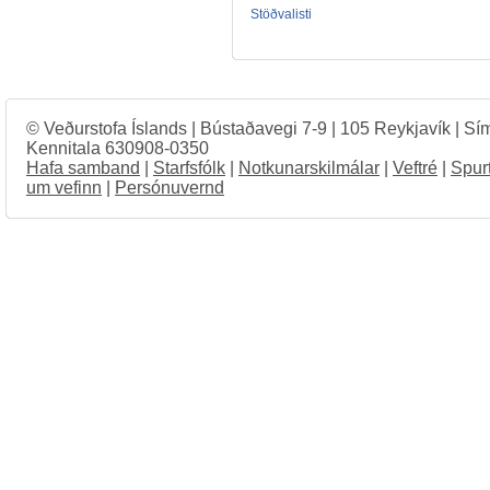
Stöðvalisti
© Veðurstofa Íslands | Bústaðavegi 7-9 | 105 Reykjavík | Sí
Kennitala 630908-0350
Hafa samband
|
Starfsfólk
|
Notkunarskilmálar
|
Veftré
|
Spur
um vefinn
|
Persónuvernd