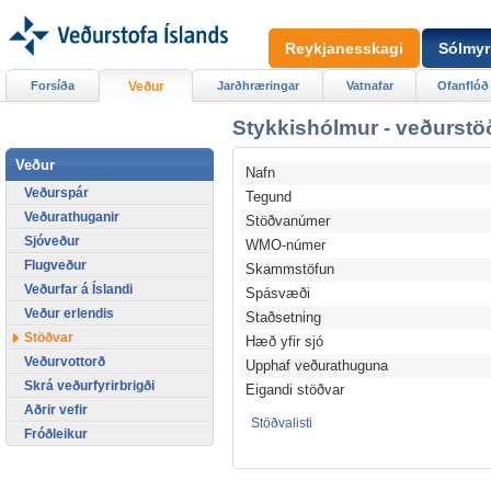
Reykjanesskagi
Sólmyr
Forsíða
Veður
Jarðhræringar
Vatnafar
Ofanflóð
Stykkishólmur - veðurstö
Veður
Nafn
Veðurspár
Tegund
Veðurathuganir
Stöðvanúmer
Sjóveður
WMO-númer
Flugveður
Skammstöfun
Veðurfar á Íslandi
Spásvæði
Veður erlendis
Staðsetning
Stöðvar
Hæð yfir sjó
Veðurvottorð
Upphaf veðurathuguna
Skrá veðurfyrirbrigði
Eigandi stöðvar
Aðrir vefir
Stöðvalisti
Fróðleikur