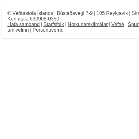
© Veðurstofa Íslands | Bústaðavegi 7-9 | 105 Reykjavík | Sí
Kennitala 630908-0350
Hafa samband
|
Starfsfólk
|
Notkunarskilmálar
|
Veftré
|
Spur
um vefinn
|
Persónuvernd