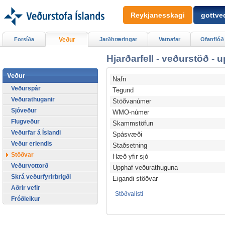
Reykjanesskagi
gottved
Forsíða
Veður
Jarðhræringar
Vatnafar
Ofanflóð
Hjarðarfell - veðurstöð - 
Veður
Nafn
Veðurspár
Tegund
Veðurathuganir
Stöðvanúmer
Sjóveður
WMO-númer
Flugveður
Skammstöfun
Veðurfar á Íslandi
Spásvæði
Veður erlendis
Staðsetning
Stöðvar
Hæð yfir sjó
Veðurvottorð
Upphaf veðurathuguna
Skrá veðurfyrirbrigði
Eigandi stöðvar
Aðrir vefir
Stöðvalisti
Fróðleikur