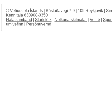
© Veðurstofa Íslands | Bústaðavegi 7-9 | 105 Reykjavík | Sí
Kennitala 630908-0350
Hafa samband
|
Starfsfólk
|
Notkunarskilmálar
|
Veftré
|
Spur
um vefinn
|
Persónuvernd