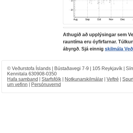
Athugið að upplýsingar sem Veð
rauntíma eru óyfirfarnar. Túlkun
ábyrgð. Sjá einnig
skilmála Ve
© Veðurstofa Íslands | Bústaðavegi 7-9 | 105 Reykjavík | Sí
Kennitala 630908-0350
Hafa samband
|
Starfsfólk
|
Notkunarskilmálar
|
Veftré
|
Spur
um vefinn
|
Persónuvernd