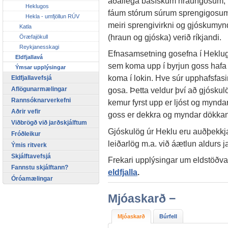
aðallega basískum hraungosum; t
Heklugos
fáum stórum súrum sprengigosum (
Hekla - umfjöllun RÚV
meiri sprengivirkni og gjóskumyn
Katla
(hraun og gjóska) verið ríkjandi.
Öræfajökull
Reykjanesskagi
Efnasamsetning gosefna í Heklugos
Eldfjallavá
sem koma upp í byrjun goss hafa
Ýmsar upplýsingar
koma í lokin. Hve súr upphafsfasinn 
Eldfjallavefsjá
Aflögunarmælingar
gosa. Þetta veldur því að gjóskulög
Rannsóknarverkefni
kemur fyrst upp er ljóst og mynda
Aðrir vefir
goss er dekkra og myndar dökka
Viðbrögð við jarðskjálftum
Gjóskulög úr Heklu eru auðþekkja
Fróðleikur
leiðarlög m.a. við áætlun aldurs
Ýmis ritverk
Skjálftavefsjá
Frekari upplýsingar um eldstöðva
Fannstu skjálftann?
eldfjalla
.
Óróamælingar
Mjóaskarð −
Mjóaskarð
Búrfell