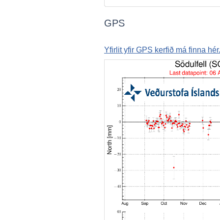
GPS
Yfirlit yfir GPS kerfið má finna hér