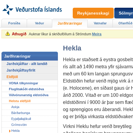
Reykjanesskagi
Sólmyr
Forsíða
Veður
Jarðhræringar
Vatnafar
Ofanflóð
Athugið
Auknar líkur á skriðuföllum á Ströndum
Meira
Hekla
Jarðhræringar
Hekla er staðsett á eystra gosbel
Jarðskjálftar - allt landið
rís allt að 1490 metra yfir sjávarm
Jarðskjálftayfirlit
með um 60 km langan sprungusv
Eldfjöll
Eldstöðin hefur verið mjög virk á
VONA tilkynningar
(e. Holocene), en síðast gaus úr 
Fluglitakóði eldstöðva
árið 2000. Vitað er um 100 eldgos
Viðvörunarstig eldstöðva
Helstu eldfjöll
eldstöðinni í 9000 ár þar sem flæ
Askja
og sprengigos eru áberandi. Hek
Bárðarbunga
og er þriðja virkasta eldstöðvakerf
Eyjafjallajökull
Grímsvötn
Virkni Heklu hefur verið breytileg
Hekla