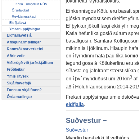
jökulhettu Mýrdalsjökuls.
Katla - umfjöllun RÚV
Einkennisgos Kötlu eru basalt spr
Öræfajökull
Reykjanesskagi
gjóska myndast sem dreifist yfir næ
Eldfjallavá
Ef þykkur jökull lægi ekki yfir m
Ýmsar upplýsingar
Katla hefur líka gosið súrum spr
Eldfjallavefsjá
basaltgosin. Samfara Kötlugosum
Aflögunarmælingar
mikinn ís í jöklinum. Hlaupin ha
Rannsóknarverkefni
en í fyrndinni hafa þau líka komið
Aðrir vefir
tegund gosa á Kötlukerfinu eru st
Viðbrögð við jarðskjálftum
Fróðleikur
síðasta og jafnframt stærst slíkra
Ýmis ritverk
3
en í því mynduðust um 20 km
af
Skjálftavefsjá
að í Holuhraunsgosinu 2014-201
Fannstu skjálftann?
Frekari upplýsingar um eldstöðvar
Óróamælingar
eldfjalla
.
Suðvestur −
Suðvestur
Myndin barst ekki til vefþjóns.