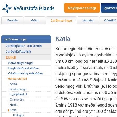
Reykjanesskagi
gottved
Forsíða
Veður
Jarðhræringar
Vatnafar
Ofanflóð
Katla
Jarðhræringar
Jarðskjálftar - allt landið
Kötlumegineldstöðin er staðsett í
Jarðskjálftayfirlit
Mýrdalsjökli á eystra gosbeltinu.
Eldfjöll
um 80 km löng og nær allt að 15
VONA tilkynningar
metra hæð yfir sjávarmáli, með ísf
Fluglitakóði eldstöðva
öskju og sprungusveima sem teyg
Viðvörunarstig eldstöðva
Helstu eldfjöll
norðaustur í átt að Síðujökli. Katl
Askja
verið mjög virk á nútíma (e. Holoce
Bárðarbunga
eldstöðvakerfi landsins með að 
Eyjafjallajökull
ár. Síðasta gos sem náði í gegnum
Grímsvötn
ársins 1918 var meðallengd goshlé
Hekla
Katla
eftir sér því nú eru yfir 100 ár s
Kötlugos