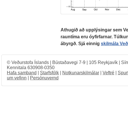
Athugið að upplýsingar sem Veð
rauntíma eru óyfirfarnar. Túlkun
ábyrgð. Sjá einnig
skilmála Ve
© Veðurstofa Íslands | Bústaðavegi 7-9 | 105 Reykjavík | Sí
Kennitala 630908-0350
Hafa samband
|
Starfsfólk
|
Notkunarskilmálar
|
Veftré
|
Spur
um vefinn
|
Persónuvernd