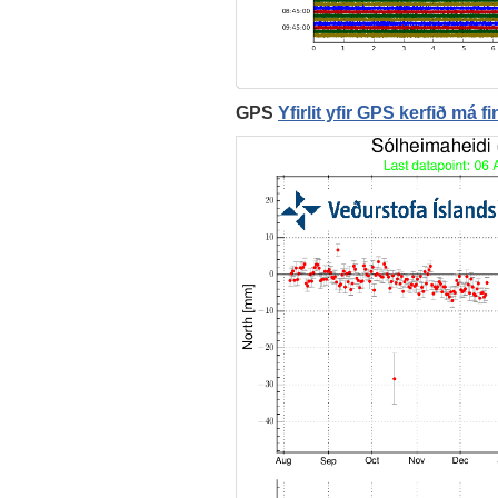
GPS
Yfirlit yfir GPS kerfið má f