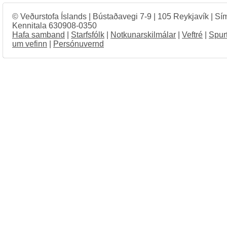
© Veðurstofa Íslands | Bústaðavegi 7-9 | 105 Reykjavík | Sí
Kennitala 630908-0350
Hafa samband
|
Starfsfólk
|
Notkunarskilmálar
|
Veftré
|
Spur
um vefinn
|
Persónuvernd