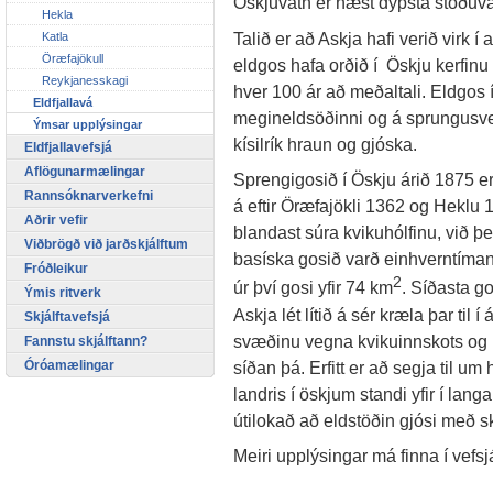
Öskjuvatn er næst dýpsta stöðuva
Hekla
Talið er að Askja hafi verið virk í 
Katla
Öræfajökull
eldgos hafa orðið í Öskju kerfinu
Reykjanesskagi
hver 100 ár að meðaltali. Eldgos 
Eldfjallavá
megineldsöðinni og á sprungusve
Ýmsar upplýsingar
kísilrík hraun og gjóska.
Eldfjallavefsjá
Aflögunarmælingar
Sprengigosið í Öskju árið 1875 er
Rannsóknarverkefni
á eftir Öræfajökli 1362 og Heklu 1
Aðrir vefir
blandast súra kvikuhólfinu, við 
Viðbrögð við jarðskjálftum
basíska gosið varð einhverntíman
Fróðleikur
2
úr því gosi yfir 74 km
. Síðasta go
Ýmis ritverk
Askja lét lítið á sér kræla þar til 
Skjálftavefsjá
svæðinu vegna kvikuinnskots og 
Fannstu skjálftann?
síðan þá. Erfitt er að segja til um
Óróamælingar
landris í öskjum standi yfir í lang
útilokað að eldstöðin gjósi með 
Meiri upplýsingar má finna í vefs