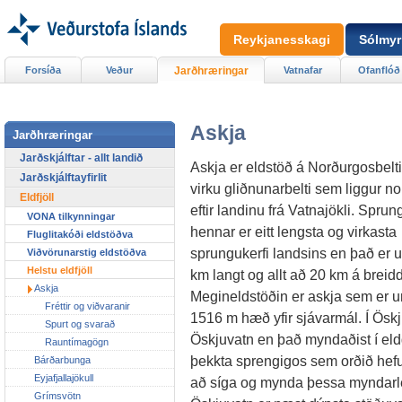
Reykjanesskagi
Sólmyr
Forsíða
Veður
Jarðhræringar
Vatnafar
Ofanflóð
Askja
Jarðhræringar
Jarðskjálftar - allt landið
Askja er eldstöð á Norðurgosbelt
Jarðskjálftayfirlit
virku gliðnunarbelti sem liggur no
Eldfjöll
eftir landinu frá Vatnajökli. Sprun
VONA tilkynningar
hennar er eitt lengsta og virkasta
Fluglitakóði eldstöðva
sprungukerfi landsins en það er 
Viðvörunarstig eldstöðva
Helstu eldfjöll
km langt og allt að 20 km á breidd
Askja
Megineldstöðin er askja sem er u
Fréttir og viðvaranir
1516 m hæð yfir sjávarmál. Í Öskj
Spurt og svarað
Öskjuvatn en það myndaðist í eldg
Rauntímagögn
þekkta sprengigos sem orðið hefur
Bárðarbunga
Eyjafjallajökull
að síga og mynda þessa myndarlegu
Grímsvötn