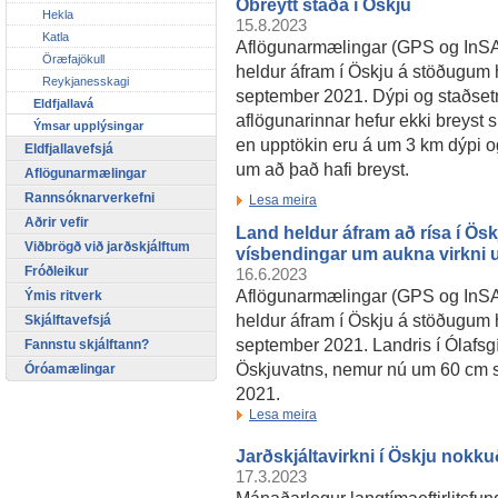
Óbreytt staða í Öskju
Hekla
15.8.2023
Katla
Aflögunarmælingar (GPS og InSA
Öræfajökull
heldur áfram í Öskju á stöðugum h
Reykjanesskagi
september 2021. Dýpi og staðse
Eldfjallavá
aflögunarinnar hefur ekki breyst 
Ýmsar upplýsingar
en upptökin eru á um 3 km dýpi o
Eldfjallavefsjá
um að það hafi breyst.
Aflögunarmælingar
Rannsóknarverkefni
Lesa meira
Aðrir vefir
Land heldur áfram að rísa í Ös
Viðbrögð við jarðskjálftum
vísbendingar um aukna virkni 
Fróðleikur
16.6.2023
Aflögunarmælingar (GPS og InSA
Ýmis ritverk
heldur áfram í Öskju á stöðugum h
Skjálftavefsjá
september 2021. Landris í Ólafsgí
Fannstu skjálftann?
Öskjuvatns, nemur nú um 60 cm sí
Óróamælingar
2021.
Lesa meira
Jarðskjáltavirkni í Öskju nokk
17.3.2023
Mánaðarlegur langtímaeftirlitsfun