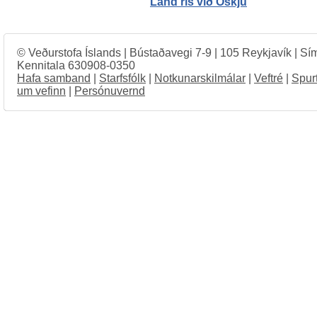
Land rís við Öskju
© Veðurstofa Íslands | Bústaðavegi 7-9 | 105 Reykjavík | Sí
Kennitala 630908-0350
Hafa samband
|
Starfsfólk
|
Notkunarskilmálar
|
Veftré
|
Spur
um vefinn
|
Persónuvernd