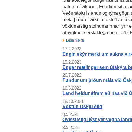
haldinn í vikunni. Fundinn sitja 
Veðurstofu Íslands og rýna gögn 
meta þróun í virkni eldstöðva, ása
vöktunarstig stofnunarinnar fyrir e
athyglinni sérstaklega beint að Ö
Lesa meira
17.2.2023
Engin skýr merki um aukna virk
15.2.2023
Engar mælingar sem útskýra br
26.7.2022
Fundur um þróun mála við Ösk
16.6.2022
Land heldur áfram að rísa við 
18.10.2021
Vöktun Öskju efld
9.9.2021
Óvissustigi lýst yfir vegna land
3.9.2021