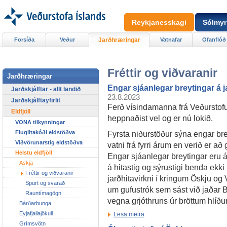
Reykjanesskagi
Sólmyr
Forsíða
Veður
Jarðhræringar
Vatnafar
Ofanflóð
Fréttir og viðvaranir
Jarðhræringar
Engar sjáanlegar breytingar á j
Jarðskjálftar - allt landið
23.8.2023
Jarðskjálftayfirlit
Ferð vísindamanna frá Veðurstof
Eldfjöll
heppnaðist vel og er nú lokið.
VONA tilkynningar
Fyrsta niðurstöður sýna engar bre
Fluglitakóði eldstöðva
Viðvörunarstig eldstöðva
vatni frá fyrri árum en verið er að
Helstu eldfjöll
Engar sjáanlegar breytingar eru 
Askja
á hitastig og sýrustigi benda ekki 
Fréttir og viðvaranir
jarðhitavirkni í kringum Öskju og 
Spurt og svarað
um gufustrók sem sást við jaðar B
Rauntímagögn
vegna grjóthruns úr bröttum hlíð
Bárðarbunga
Eyjafjallajökull
Lesa meira
Grímsvötn