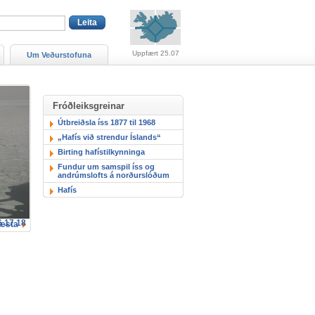
Viðvaranir (engin viðv
Uppfært 25.07
Um Veðurstofuna
Fróðleiksgreinar
Útbreiðsla íss 1877 til 1968
„Hafís við strendur Íslands“
Birting hafístilkynninga
Fundur um samspil íss og
andrúmslofts á norðurslóðum
Hafís
6
17
18
æsta