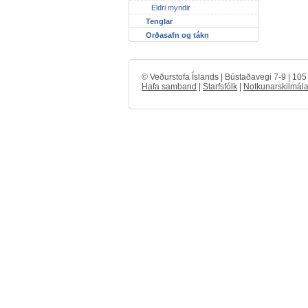
Eldri myndir
Tenglar
Orðasafn og tákn
© Veðurstofa Íslands | Bústaðavegi 7-9 | 10
Hafa samband
|
Starfsfólk
|
Notkunarskilmála