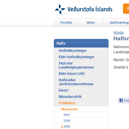
Forsíða
Veður
Jarðhræring
Hlusta
Hafís
Hafís
Ískönnuna
Hafístilkynningar
Landhelg
Eldri hafístilkynningar
Myndir: G
Skýrslur
Landhelgisgæslunnar
Smellið á 
Eldri ískort LHG
Hafíssíður
Jarðvísindastofnunar
Ískort
Mánaðaryfirlit
Fróðleikur
Myndasafn
2007
2006
2005