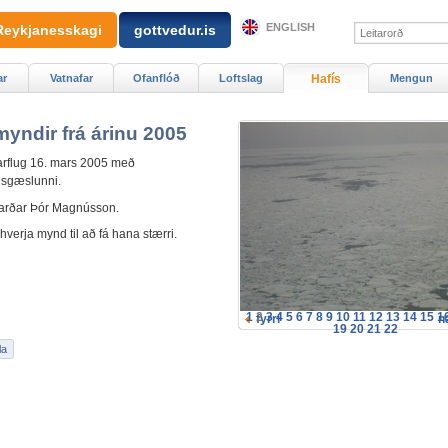
ENGLISH
Reykjanesskagi
gottvedur.is
ar
Vatnafar
Ofanflóð
Loftslag
Hafís
Mengun
myndir frá árinu 2005
rflug 16. mars 2005 með
isgæslunni.
arðar Þór Magnússon.
hverja mynd til að fá hana stærri.
1
2
3
4
5
6
7
8
9
10
11
12
13
14
15
1
fyrri
n
19
20
21
22