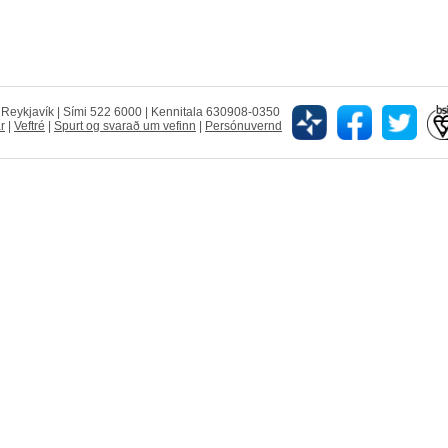
5 Reykjavík | Sími 522 6000 | Kennitala 630908-0350
r
|
Veftré
|
Spurt og svarað um vefinn
|
Persónuvernd