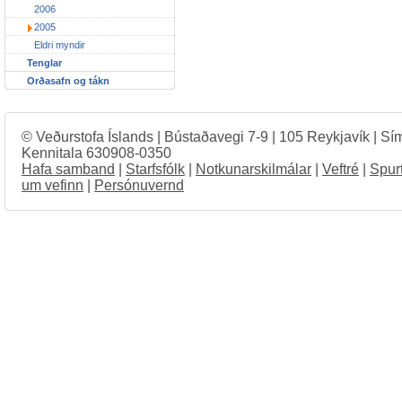
2006
2005
Eldri myndir
Tenglar
Orðasafn og tákn
© Veðurstofa Íslands | Bústaðavegi 7-9 | 105 Reykjavík | Sí
Kennitala 630908-0350
Hafa samband
|
Starfsfólk
|
Notkunarskilmálar
|
Veftré
|
Spur
um vefinn
|
Persónuvernd