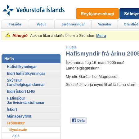
Reykjanesskagi
Sólmyr
Forsíða
Veður
Jarðhræringar
Vatnafar
Ofanflóð
Athugið
Auknar líkur á skriðuföllum á Ströndum
Meira
Hlusta
Hafísmyndir frá árinu 200
Hafís
Ískönnunarflug 16. mars 2005 með
Hafístilkynningar
Landhelgisgæslunni.
Eldri hafístilkynningar
Myndir: Garðar Þór Magnússon.
Skýrslur
Landhelgisgæslunnar
Smellið á hverja mynd til að fá hana stærri.
Eldri ískort LHG
Hafíssíður
Jarðvísindastofnunar
Ískort
Mánaðaryfirlit
Fróðleikur
Myndasafn
2007