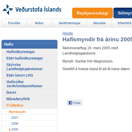
Reykjanesskagi
Sólmyr
Forsíða
Veður
Jarðhræringar
Vatnafar
Ofanflóð
Hlusta
Hafísmyndir frá árinu 200
Hafís
Ískönnunarflug 16. mars 2005 með
Hafístilkynningar
Landhelgisgæslunni.
Eldri hafístilkynningar
Myndir: Garðar Þór Magnússon.
Skýrslur
Landhelgisgæslunnar
Smellið á hverja mynd til að fá hana stærri.
Eldri ískort LHG
Hafíssíður
Jarðvísindastofnunar
Ískort
Mánaðaryfirlit
Fróðleikur
Myndasafn
2007
2006
2005