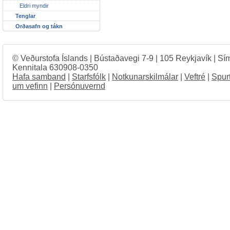
Eldri myndir
Tenglar
Orðasafn og tákn
© Veðurstofa Íslands | Bústaðavegi 7-9 | 105 Reykjavík | Sí
Kennitala 630908-0350
Hafa samband
|
Starfsfólk
|
Notkunarskilmálar
|
Veftré
|
Spur
um vefinn
|
Persónuvernd