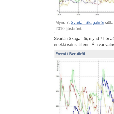
Mynd 7.
Svartá í Skagafirði
síðla
2010 ljósbrúnt.
Svartá í Skagafirði, mynd 7 hér að
er ekki vatnslítil enn. Áin var v
Fossá í Berufirði