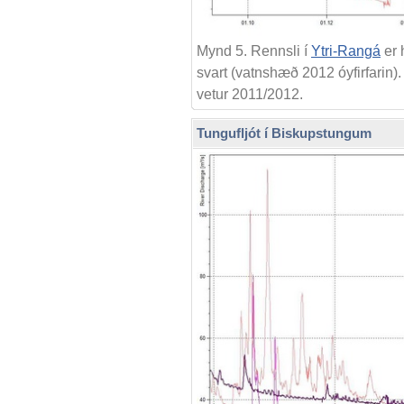
Mynd 5. Rennsli í
Ytri-Rangá
er 
svart (vatnshæð 2012 óyfirfari
vetur 2011/2012.
Tungufljót í Biskupstungum