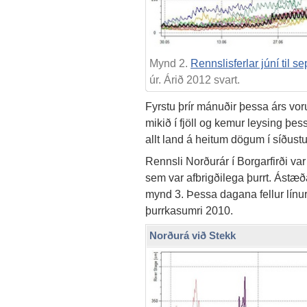
Mynd 2.
Rennslisferlar júní til s
úr. Árið 2012 svart.
Fyrstu þrír mánuðir þessa árs vor
mikið í fjöll og kemur leysing þ
allt land á heitum dögum í síðustu
Rennsli Norðurár í Borgarfirði va
sem var afbrigðilega þurrt. Ástæ
mynd 3. Þessa dagana fellur línuri
þurrkasumri 2010.
Norðurá við Stekk