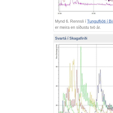
Mynd 6. Rennsli í
Tungufljóti í 
er meira en síðustu tvö ár.
Svartá í Skagafirði