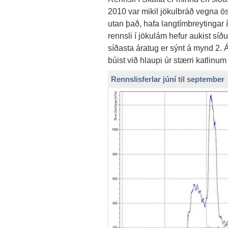
2010 var mikil jökulbráð vegna ös
utan það, hafa langtímbreytingar 
rennsli í jökulám hefur aukist síð
síðasta áratug er sýnt á mynd 2.
búist við hlaupi úr stærri katlinum
Rennslisferlar júní til september