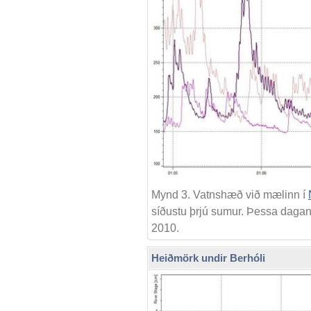
Mynd 3. Vatnshæð við mælinn í
síðustu þrjú sumur. Þessa dagana
2010.
Heiðmörk undir Berhóli