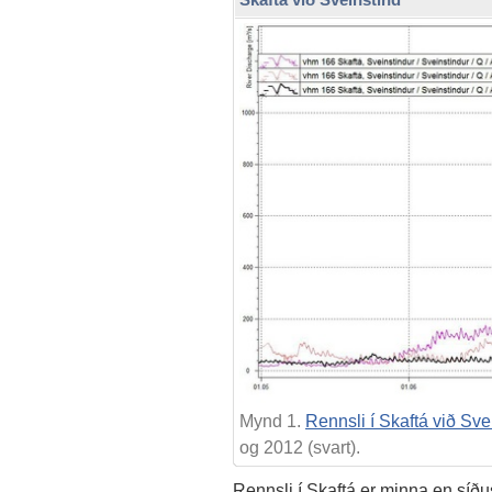
Mynd 1.
Rennsli í Skaftá við Sve
og 2012 (svart).
Rennsli í Skaftá er minna en síð