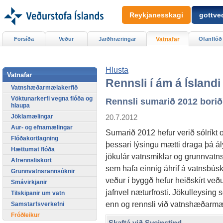
Reykjanesskagi
gottved
Forsíða
Veður
Jarðhræringar
Vatnafar
Ofanflóð
Hlusta
Vatnafar
Rennsli í ám á Ísland
Vatnshæðarmælakerfið
Vöktunarkerfi vegna flóða og
Rennsli sumarið 2012 borið
hlaupa
20.7.2012
Jöklamælingar
Aur- og efnamælingar
Sumarið 2012 hefur verið sólríkt 
Flóðakortlagning
þessari lýsingu mætti draga þá ál
Hættumat flóða
jökulár vatnsmiklar og grunnvatns
Afrennsliskort
sem hafa einnig áhrif á vatnsbúskap
Grunnvatnsrannsóknir
veður í byggð hefur heiðskírt veðu
Smávirkjanir
jafnvel næturfrosti. Jökulleysing se
Tilskipanir um vatn
enn og rennsli við vatnshæðarmæla
Samstarfsverkefni
Fróðleikur
Skaftá við Sveinstind