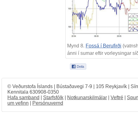
Mynd 8.
Fossá í Berufirði
(vatnshæ
ánni í sumar eftir vorleysingar sí
© Veðurstofa Íslands | Bústaðavegi 7-9 | 105 Reykjavík | Sí
Kennitala 630908-0350
Hafa samband
|
Starfsfólk
|
Notkunarskilmálar
|
Veftré
|
Spur
um vefinn
|
Persónuvernd