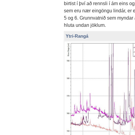
birtist í því að rennsli í ám eins
sem eru nær eingöngu lindár, er e
5 og 6. Grunnvatnið sem myndar a
hluta undan jöklum.
Ytri-Rangá