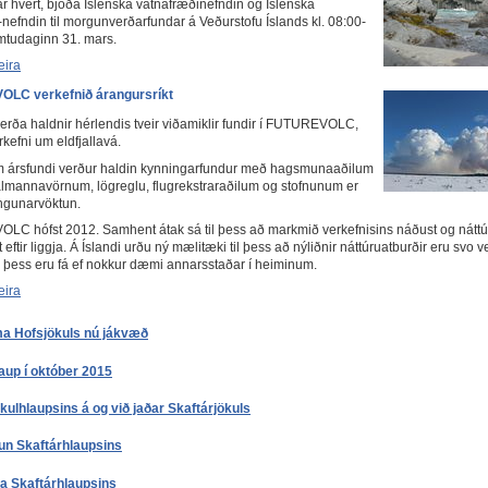
ár hvert, bjóða Íslenska vatnafræðinefndin og Íslenska
fndin til morgunverðarfundar á Veðurstofu Íslands kl. 08:00-
mtudaginn 31. mars.
eira
LC verkefnið árangursríkt
verða haldnir hérlendis tveir viðamiklir fundir í FUTUREVOLC,
kefni um eldfjallavá.
 ársfundi verður haldin kynningarfundur með hagsmunaaðilum
lmannavörnum, lögreglu, flugrekstraraðilum og stofnunum er
ngunarvöktun.
C hófst 2012. Samhent átak sá til þess að markmið verkefnisins náðust og náttúr
itt eftir liggja. Á Íslandi urðu ný mælitæki til þess að nýliðnir náttúruatburðir eru svo v
ð þess eru fá ef nokkur dæmi annarsstaðar í heiminum.
eira
a Hofsjökuls nú jákvæð
aup í október 2015
kulhlaupsins á og við jaðar Skaftárjökuls
un Skaftárhlaupsins
a Skaftárhlaupsins