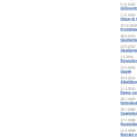
5.11.2010
Grímsvöt
1.11.2010
Hlaup úr
20.10.2010
Kynninga
28.6.2010
Skaftárhl
22.6.2010
Skaftárh
1.5.2010
Rennslism
19.3.2010
Vatnið
18.3.2010
Alþjóðleg
11.3.2010
Dagur va
28.7.2009
Hofsjökul
28.7.2009
Snæfellsj
27.7.2009
Rannsókni
21.3.2009
Norræn v