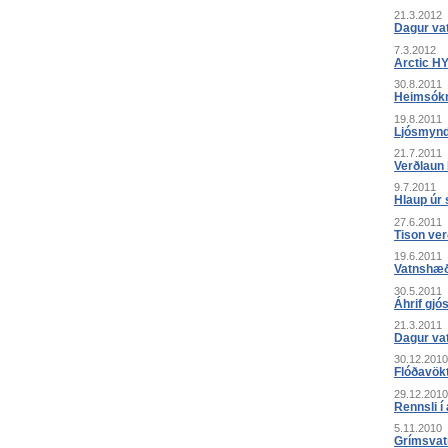
21.3.2012
Dagur va
7.3.2012
Arctic HY
30.8.2011
Heimsókn
19.8.2011
Ljósmyndi
21.7.2011
Verðlaun 
9.7.2011
Hlaup úr 
27.6.2011
Tison ver
19.6.2011
Vatnshæð
30.5.2011
Áhrif gjó
21.3.2011
Dagur va
30.12.2010
Flóðavökt
29.12.2010
Rennsli í
5.11.2010
Grímsvatn