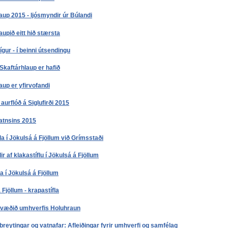
aup 2015 - ljósmyndir úr Búlandi
aupið eitt hið stærsta
ígur - í beinni útsendingu
Skaftárhlaup er hafið
aup er yfirvofandi
 aurflóð á Siglufirði 2015
atnsins 2015
la í Jökulsá á Fjöllum við Grímsstaði
r af klakastíflu í Jökulsá á Fjöllum
la í Jökulsá á Fjöllum
 Fjöllum - krapastífla
væðið umhverfis Holuhraun
breytingar og vatnafar: Afleiðingar fyrir umhverfi og samfélag