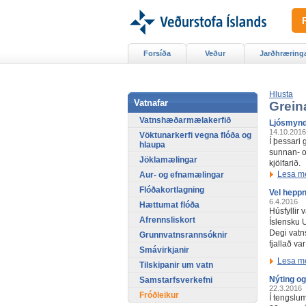
Forsíða
Veður
Jarðhræring
Hlusta
Vatnafar
Grein
Vatnshæðarmælakerfið
Ljósmyndi
14.10.2016
Vöktunarkerfi vegna flóða og
Í þessari 
hlaupa
sunnan- og
Jöklamælingar
kjölfarið.
Lesa m
Aur- og efnamælingar
Flóðakortlagning
Vel hepp
6.4.2016
Hættumat flóða
Húsfyllir
Afrennsliskort
Íslensku 
Degi vatn
Grunnvatnsrannsóknir
fjallað v
Smávirkjanir
Lesa m
Tilskipanir um vatn
Nýting o
Samstarfsverkefni
22.3.2016
Fróðleikur
Í tengslu