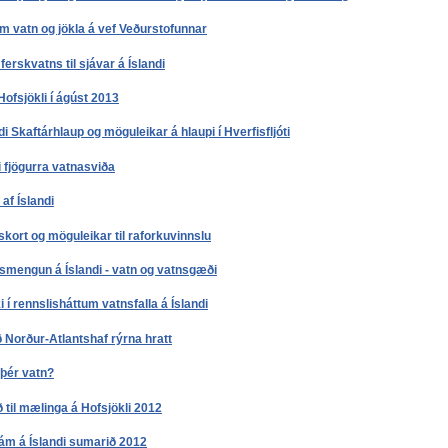
m vatn og jökla á vef Veðurstofunnar
ferskvatns til sjávar á Íslandi
Hofsjökli í ágúst 2013
di Skaftárhlaup og möguleikar á hlaupi í Hverfisfljóti
i fjögurra vatnasviða
af Íslandi
skort og möguleikar til raforkuvinnslu
smengun á Íslandi - vatn og vatnsgæði
i í rennslisháttum vatnsfalla á Íslandi
ð Norður-Atlantshaf rýrna hratt
þér vatn?
 til mælinga á Hofsjökli 2012
 ám á Íslandi sumarið 2012