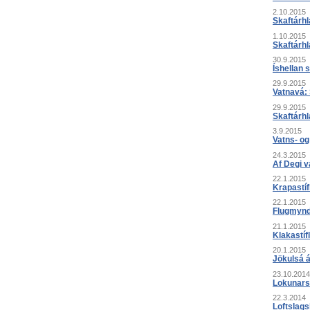
2.10.2015
Skaftárhl
1.10.2015
Skaftárhl
30.9.2015
Íshellan s
29.9.2015
Vatnavá: 
29.9.2015
Skaftárhl
3.9.2015
Vatns- og
24.3.2015
Af Degi v
22.1.2015
Krapastíf
22.1.2015
Flugmyndi
21.1.2015
Klakastíf
20.1.2015
Jökulsá á
23.10.2014
Lokunars
22.3.2014
Loftslags