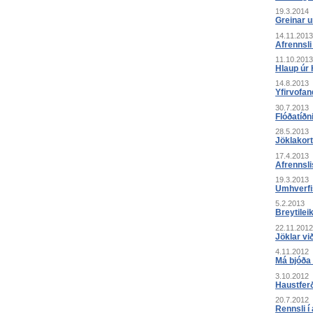
19.3.2014
Greinar u
14.11.2013
Afrennsli 
11.10.2013
Hlaup úr 
14.8.2013
Yfirvofan
30.7.2013
Flóðatíðn
28.5.2013
Jöklakort 
17.4.2013
Afrennsli
19.3.2013
Umhverfi
5.2.2013
Breytileik
22.11.2012
Jöklar vi
4.11.2012
Má bjóða 
3.10.2012
Haustferð
20.7.2012
Rennsli í