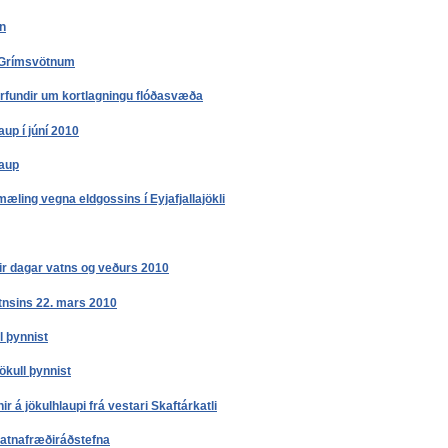
n
 Grímsvötnum
rfundir um kortlagningu flóðasvæða
aup í júní 2010
laup
æling vegna eldgossins í Eyjafjallajökli
ir dagar vatns og veðurs 2010
tnsins 22. mars 2010
l þynnist
ökull þynnist
r á jökulhlaupi frá vestari Skaftárkatli
atnafræðiráðstefna