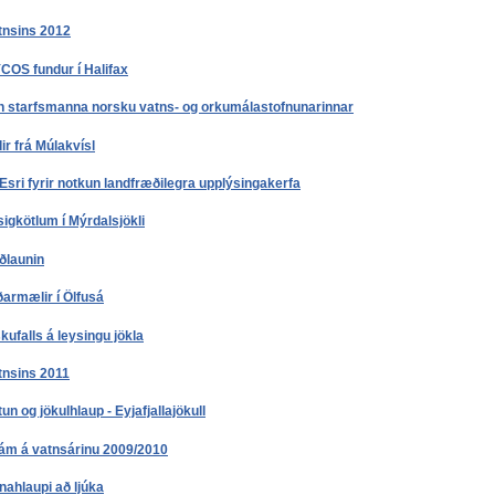
tnsins 2012
COS fundur í Halifax
 starfsmanna norsku vatns- og orkumálastofnunarinnar
r frá Múlakvísl
Esri fyrir notkun landfræðilegra upplýsingakerfa
sigkötlum í Mýrdalsjökli
ðlaunin
armælir í Ölfusá
skufalls á leysingu jökla
tnsins 2011
un og jökulhlaup - Eyjafjallajökull
 ám á vatnsárinu 2009/2010
ahlaupi að ljúka