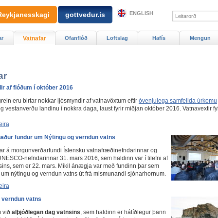
ENGLISH
Reykjanesskagi
gottvedur.is
ar
Vatnafar
Ofanflóð
Loftslag
Hafís
Mengun
ar
r af flóðum í október 2016
grein eru birtar nokkar ljósmyndir af vatnavöxtum eftir
óvenjulega samfellda úrkomu
 vestanverðu landinu í nokkra daga, laust fyrir miðjan október 2016. Vatnavextir fy
eira
naður fundur um Nýtingu og verndun vatns
 var á morgunverðarfundi Íslensku vatnafræðinefndarinnar og
UNESCO-nefndarinnar 31. mars 2016, sem haldinn var í tilefni af
sins, sem er 22. mars. Mikil ánægja var með fundinn þar sem
ar um nýtingu og verndun vatns út frá mismunandi sjónarhornum.
eira
g verndun vatns
m við
alþjóðlegan dag vatnsins
, sem haldinn er hátíðlegur þann