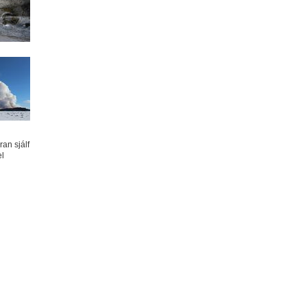
an sjálf
el