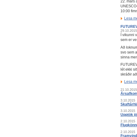
22. mars 
UNESCO-ne
10:00 fim
Lesa m
FUTUREVO
29.10.2015
Í vikunni 
sem er ver
Að loknum
svo sem a
sinna me
FUTUREVOL
lét ekki s
skráðir a
Lesa m
21.10.2015
Ársafkom
3.10.2015
Skaftárhl
3.10.2015
Upptök jö
2.10.2015
Flugkönn
2.10.2015
Framvind