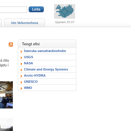
Viðvaranir (engin viðv
Uppfært 25.07
Um Veðurstofuna
Tengt efni
Sækja RSS fyrir þessa síðu
Íslenska vatnafræðinefndin
USGS
á öllu
NASA
lgdu í
Climate and Energy Systems
Arctic-HYDRA
UNESCO
WMO