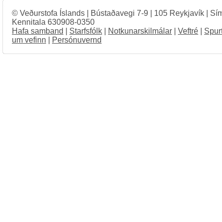
© Veðurstofa Íslands | Bústaðavegi 7-9 | 105 Reykjavík | Sí
Kennitala 630908-0350
Hafa samband
|
Starfsfólk
|
Notkunarskilmálar
|
Veftré
|
Spur
um vefinn
|
Persónuvernd