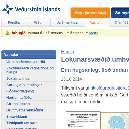
Reykjanesskagi
Sólmyr
Forsíða
Veður
Jarðhræringar
Vatnafar
Ofanflóð
Athugið
Auknar líkur á skriðuföllum á Ströndum
Meira
Hlusta
Vatnafar
Lokunarsvæðið umhve
Vatnshæðarmælakerfið
Vöktunarkerfi vegna flóða og
Enn hugsanlegt flóð undan
hlaupa
23.10.2014
Jöklamælingar
Aur- og efnamælingar
Tilkynnt var af
ríkislögreglustjóra
Flóðakortlagning
svæðið hefði verið minnkað. Gert 
Hættumat flóða
málsgrein hér undir.
Afrennsliskort
Grunnvatnsrannsóknir
Smávirkjanir
Tilskipanir um vatn