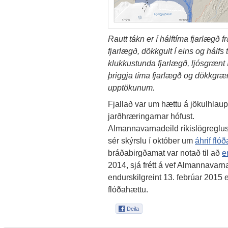
Rautt tákn er í hálftíma fjarlægð 
fjarlægð, dökkgult í eins og hálfs 
klukkustunda fjarlægð, ljósgrænt í
þriggja tíma fjarlægð og dökkgrænt
upptökunum.
Fjallað var um hættu á jökulhlaup
jarðhræringarnar hófust.
Almannavarnadeild ríkislögreglus
sér skýrslu í október um
áhrif fló
bráðabirgðamat var notað til að
e
2014, sjá frétt á vef Almannava
endurskilgreint 13. febrúar 2015 e
flóðahættu.