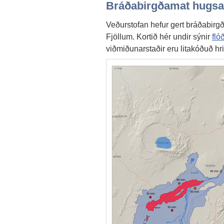
Bráðabirgðamat hugsa
Veðurstofan hefur gert bráðabirg
Fjöllum. Kortið hér undir sýnir
fló
viðmiðunarstaðir eru litakóðuð hr