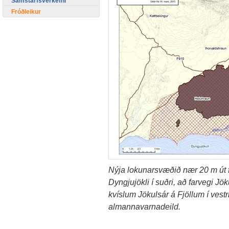
Samstarfsverkefni
Fróðleikur
Nýja lokunarsvæðið nær 20 m út f
Dyngjujökli í suðri, að farvegi Jök
kvíslum Jökulsár á Fjöllum í vestri
almannavarnadeild.