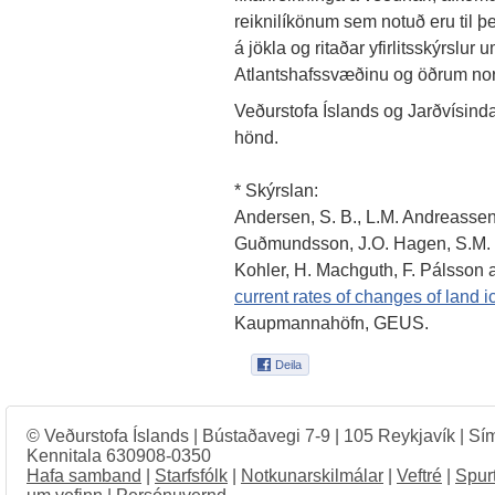
reiknilíkönum sem notuð eru til þe
á jökla og ritaðar yfirlitsskýrslur
Atlantshafssvæðinu og öðrum no
Veðurstofa Íslands og Jarðvísindas
hönd.
* Skýrslan:
Andersen, S. B., L.M. Andreassen,
Guðmundsson, J.O. Hagen, S.M. H
Kohler, H. Machguth, F. Pálsson
current rates of changes of land i
Kaupmannahöfn, GEUS.
© Veðurstofa Íslands | Bústaðavegi 7-9 | 105 Reykjavík | Sí
Kennitala 630908-0350
Hafa samband
|
Starfsfólk
|
Notkunarskilmálar
|
Veftré
|
Spur