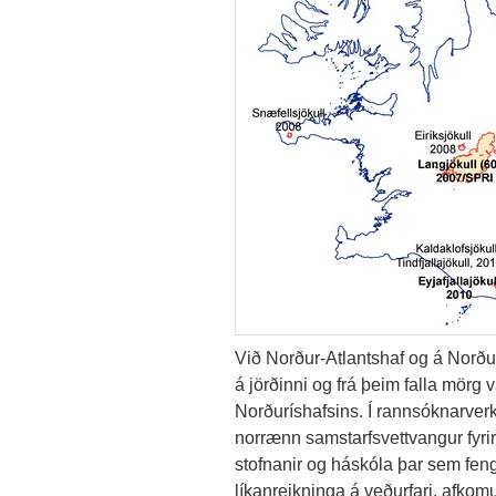
Við Norður-Atlantshaf og á Norðu
á jörðinni og frá þeim falla mörg v
Norðuríshafsins. Í rannsóknarver
norrænn samstarfsvettvangur fyrir
stofnanir og háskóla þar sem feng
líkanreikninga á veðurfari, afkom