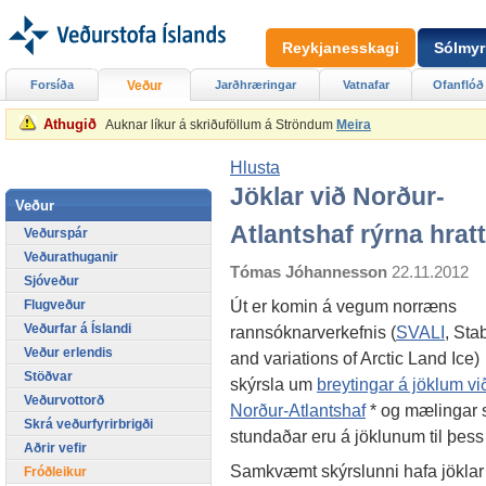
Reykjanesskagi
Sólmyr
Forsíða
Veður
Jarðhræringar
Vatnafar
Ofanflóð
Athugið
Auknar líkur á skriðuföllum á Ströndum
Meira
Hlusta
Jöklar við Norður-
Veður
Atlantshaf rýrna hratt
Veðurspár
Veðurathuganir
Tómas Jóhannesson
22.11.2012
Sjóveður
Út er komin á vegum norræns
Flugveður
Veðurfar á Íslandi
rannsóknarverkefnis (
SVALI
, Stab
Veður erlendis
and variations of Arctic Land Ice)
Stöðvar
skýrsla um
breytingar á jöklum vi
Veðurvottorð
Norður-Atlantshaf
* og mælingar
Skrá veðurfyrirbrigði
stundaðar eru á jöklunum til þes
Aðrir vefir
Samkvæmt skýrslunni hafa jöklar 
Fróðleikur