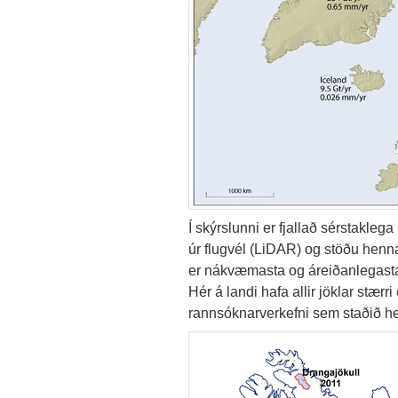
Í skýrslunni er fjallað sérstakl
úr flugvél (LiDAR) og stöðu henn
er nákvæmasta og áreiðanlegasta 
Hér á landi hafa allir jöklar stær
rannsóknarverkefni sem staðið hef