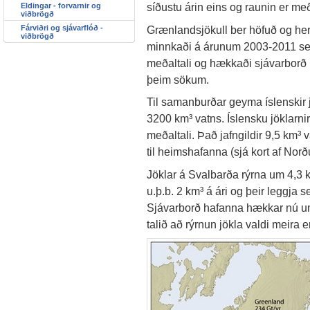
síðustu árin eins og raunin er með
Eldingar - forvarnir og
viðbrögð
Fárviðri og sjávarflóð -
Grænlandsjökull ber höfuð og herð
viðbrögð
minnkaði á árunum 2003-2011 se
meðaltali og hækkaði sjávarborð 
þeim sökum.
Til samanburðar geyma íslenskir jö
3200 km³ vatns. Íslensku jöklarni
meðaltali. Það jafngildir 9,5 km³ 
til heimshafanna (sjá kort af Nor
Jöklar á Svalbarða rýrna um 4,3 k
u.þ.b. 2 km³ á ári og þeir leggja
Sjávarborð hafanna hækkar nú um
talið að rýrnun jökla valdi meira