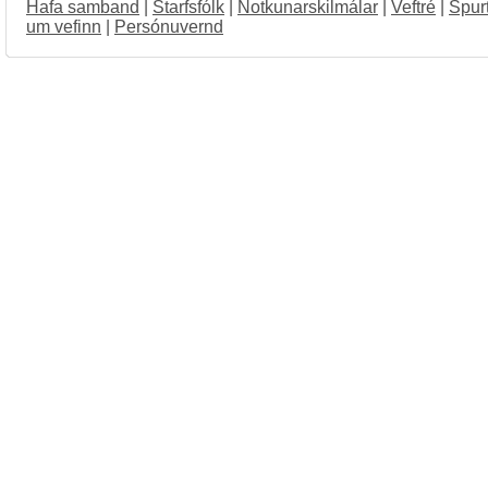
Hafa samband
|
Starfsfólk
|
Notkunarskilmálar
|
Veftré
|
Spur
um vefinn
|
Persónuvernd