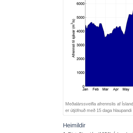
Meðalárssveifla afrennslis af Ísland
er útjöfnuð með 15 daga hlaupandi 
Heimildir