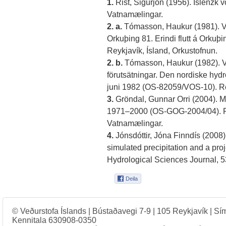
1.
Rist, Sigurjón (1956). Íslenzk v
Vatnamælingar.
2. a.
Tómasson, Haukur (1981). Vat
Orkuþing 81. Erindi flutt á Orkuþing
Reykjavík, Ísland, Orkustofnun.
2. b.
Tómasson, Haukur (1982). Vat
förutsätningar. Den nordiske hy
juni 1982 (OS-82059/VOS-10). Rey
3.
Gröndal, Gunnar Orri (2004). Ma
1971–2000 (OS-GOG-2004/04). Rey
Vatnamælingar.
4.
Jónsdóttir, Jóna Finndís (2008)
simulated precipitation and a proje
Hydrological Sciences Journal, 5
© Veðurstofa Íslands | Bústaðavegi 7-9 | 105 Reykjavík | Sí
Kennitala 630908-0350