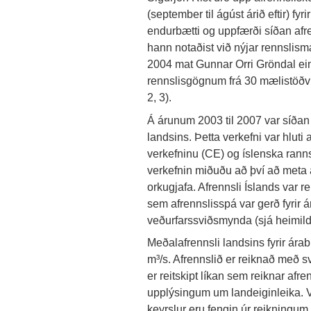
(september til ágúst árið eftir) f
endurbætti og uppfærði síðan afren
hann notaðist við nýjar rennslismæ
2004 mat Gunnar Orri Gröndal einn
rennslisgögnum frá 30 mælistöðvum
2, 3).
Á árunum 2003 til 2007 var síðan l
landsins. Þetta verkefni var hlu
verkefninu (CE) og íslenska ran
verkefnin miðuðu að því að meta á
orkugjafa. Afrennsli Íslands var re
sem afrennslisspá var gerð fyrir ára
veðurfarssviðsmynda (sjá heimild
Meðalafrennsli landsins fyrir ára
m³/s. Afrennslið er reiknað með 
er reitskipt líkan sem reiknar afr
upplýsingum um landeiginleika. 
keyrslur eru fengin úr reikningum