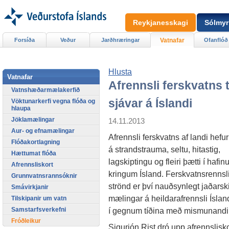
Reykjanesskagi
Sólmyr
Forsíða
Veður
Jarðhræringar
Vatnafar
Ofanflóð
Hlusta
Vatnafar
Afrennsli ferskvatns t
Vatnshæðarmælakerfið
sjávar á Íslandi
Vöktunarkerfi vegna flóða og
hlaupa
Jöklamælingar
14.11.2013
Aur- og efnamælingar
Afrennsli ferskvatns af landi hefur
Flóðakortlagning
á strandstrauma, seltu, hitastig,
Hættumat flóða
lagskiptingu og fleiri þætti í hafinu
Afrennsliskort
kringum Ísland. Ferskvatnsrennsli
Grunnvatnsrannsóknir
strönd er því nauðsynlegt jaðarskily
Smávirkjanir
mælingar á heildarafrennsli Ísla
Tilskipanir um vatn
Samstarfsverkefni
í gegnum tíðina með mismunandi
Fróðleikur
Sigurjón Rist dró upp afrennslisko