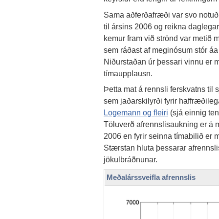
Sama aðferðafræði var svo notuð á
til ársins 2006 og reikna daglegar
kemur fram við strönd var metið m
sem ráðast af meginósum stór áa o
Niðurstaðan úr þessari vinnu er ma
tímaupplausn.
Þetta mat á rennsli ferskvatns til s
sem jaðarskilyrði fyrir haffræðile
Logemann og fleiri
(sjá einnig ten
Töluverð afrennslisaukning er á mi
2006 en fyrir seinna tímabilið er
Stærstan hluta þessarar afrennsli
jökulbráðnunar.
Meðalárssveifla afrennslis