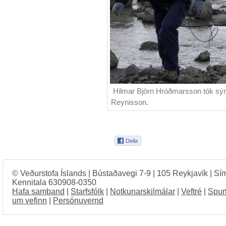
Hilmar Björn Hróðmarsson tók sýni
Reynisson.
© Veðurstofa Íslands | Bústaðavegi 7-9 | 105 Reykjavík | Sí
Kennitala 630908-0350
Hafa samband
|
Starfsfólk
|
Notkunarskilmálar
|
Veftré
|
Spur
um vefinn
|
Persónuvernd