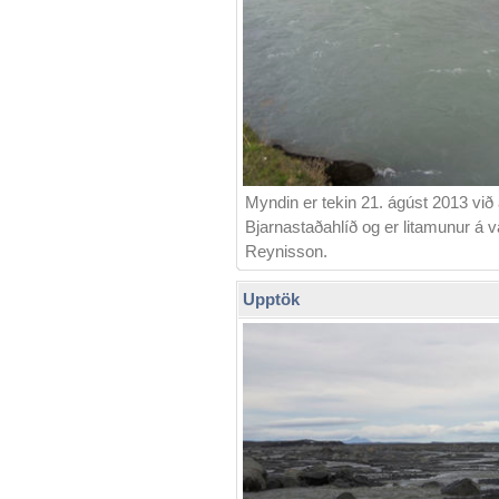
Myndin er tekin 21. ágúst 2013 við
Bjarnastaðahlíð og er litamunur á v
Reynisson.
Upptök