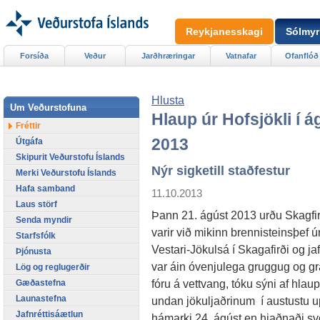
Reykjanesskagi
Sólmyr
Forsíða
Veður
Jarðhræringar
Vatnafar
Ofanflóð
Hlusta
Um Veðurstofuna
Hlaup úr Hofsjökli í á
Fréttir
2013
Útgáfa
Skipurit Veðurstofu Íslands
Nýr sigketill staðfestur
Merki Veðurstofu Íslands
Hafa samband
11.10.2013
Laus störf
Þann 21. ágúst 2013 urðu Skagfi
Senda myndir
varir við mikinn brennisteinsþef ú
Starfsfólk
Vestari-Jökulsá í Skagafirði og ja
Þjónusta
var áin óvenjulega gruggug og grá
Lög og reglugerðir
fóru á vettvang, tóku sýni af hl
Gæðastefna
Launastefna
undan jökuljaðrinum
í austustu u
Jafnréttisáætlun
hámarki 24. ágúst en hjaðnaði sv