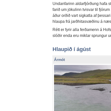
Undanfarinn aldarfjórðung hafa 
farið um jökulinn tvisvar til fjóru
áður orðið vart sigkatla af þessari
hlaupa frá jarðhitasvæðinu á næs
Rétt er fyrir alla ferðamenn á Hof
slóðir enda eru miklar sprungur um
Hlaupið í ágúst
Ármót