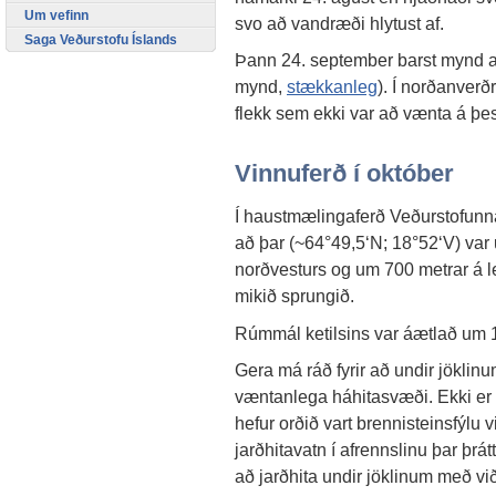
Um vefinn
svo að vandræði hlytust af.
Saga Veðurstofu Íslands
Þann 24. september barst mynd af
mynd,
stækkanleg
). Í norðanverð
flekk sem ekki var að vænta á þes
Vinnuferð í október
Í haustmælingaferð Veðurstofunnar
að þar (~64°49,5‘N; 18°52‘V) var u
norðvesturs og um 700 metrar á l
mikið sprungið.
Rúmmál ketilsins var áætlað um 
Gera má ráð fyrir að undir jökli
væntanlega háhitasvæði. Ekki er l
hefur orðið vart brennisteinsfýlu 
jarðhitavatn í afrennslinu þar þrát
að jarðhita undir jöklinum með 