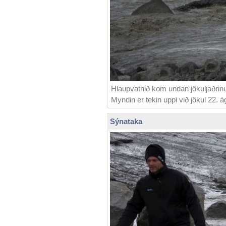
Hlaupvatnið kom undan jökuljaðrinu
Myndin er tekin uppi við jökul 22.
Sýnataka