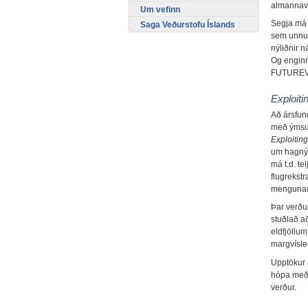
almannava
Um vefinn
Segja má a
Saga Veðurstofu Íslands
sem unnu v
nýliðnir n
Og enginn
FUTUREVO
Exploit
Að ársfun
með ýmsum
Exploiti
um hagnýt
má t.d. te
flugrekstr
mengunar
Þar verðu
stuðlað a
eldfjöllum
margvísle
Upptökur a
hópa með 
verður.