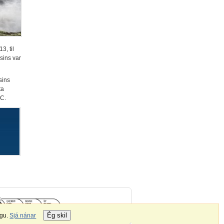
3, til
sins var
sins
ta
LC.
Ég skil
gu.
Sjá nánar