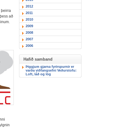
2012
 þeirra
2011
 þess að
2010
minum.
2009
2008
2007
2006
Hafið samband
Þiggjum gjarna fyrirspurnir er
varða viðfangsefni Veðurstofu:
Loft, láð og lög
inni
ylgnin