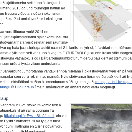
 jarðskjálftamælar settir upp á skerjum í
sumarið 2013 og undirbúningur hafinn að
gu tveggja viðbótarstöðva í jökulísnum
n það krafðist umtalsverðrar tæknilegrar
nnu.
var voru tilbúnar vorið 2014 en
u jarðskjálftamælarnir sjálfir komu haustið
ar stöðvarnar hafa verið reknar sem rauntíma-
töðvar og hafa þær stórlega aukið næmni SIL kerfisins fyrir skjálftavirkni í eldstöðvum.
ftamælafylki sem sett voru upp á vegum FUTUREVOLC juku enn frekar vöktunarge
eldstöðvum Vatnajökuls og í Bárðarbunguumbrotunum gerðu þau kleift að stefnumiða
r sem urðu á fyrstu vikum umbrotanna.
f Bárðarbunguumbrotanna vantaði ennþá mælana í jöklastöðvarnar tvær en þá vo
nsmælar sem voru reknir í tvo mánuði. Nýju stöðvarnar fjórar gerðu það kleift að fylg
virkni í eldstöðinni meðan á umbrotunum stóð og einnig að
kortleggja feril kvikuga
rbungu út í Holuhraun
í meiri smáatriðum en annars hefði verið mögulegt.
hlaup
 var þremur GPS stöðvum komið fyrir á
Vatnajökuls til að safna gögnum frá
egu
jökulhlaupi úr Eystri Skaftárkatli
; ein var
an Eystri Skaftárketil til að fylgjast með
tingum í katlinum en tvær stöðvar voru
ökulsporðinn yfir hlaupfarvegi