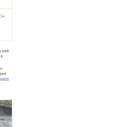
tu með
 á
ru
jast
ngsins