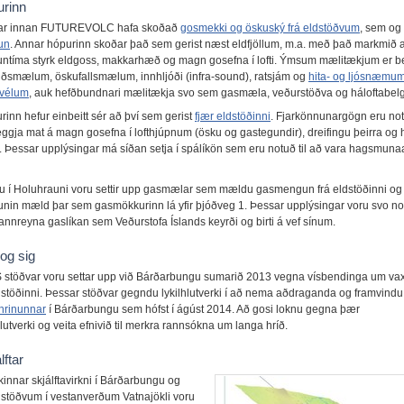
urinn
par innan FUTUREVOLC hafa skoðað
gosmekki og öskuský frá eldstöðvum
, sem og
un
. Annar hópurinn skoðar það sem gerist næst eldfjöllum, m.a. með það markmið 
auntíma styrk eldgoss, makkarhæð og magn gosefna í lofti. Ýmsum mælitækjum er bei
iðsmælum, öskufallsmælum, innhljóði (infra-sound), ratsjám og
hita- og ljósnæmu
vélum
, auk hefðbundnari mælitækja svo sem gasmæla, veðurstöðva og háloftabelg
inn hefur einbeitt sér að því sem gerist
fjær eldstöðinni
. Fjarkönnunargögn eru notu
eggja mat á magn gosefna í lofthjúpnum (ösku og gastegundir), dreifingu þeirra og 
i. Þessar upplýsingar má síðan setja í spálíkön sem eru notuð til að vara hagsmuna
nu í Holuhrauni voru settir upp gasmælar sem mældu gasmengun frá eldstöðinni og
nin mæld þar sem gasmökkurinn lá yfir þjóðveg 1. Þessar upplýsingar voru svo not
annreyna gaslíkan sem Veðurstofa Íslands keyrði og birti á vef sínum.
og sig
stöðvar voru settar upp við Bárðarbungu sumarið 2013 vegna vísbendinga um va
eldstöðinni. Þessar stöðvar gegndu lykilhlutverki í að nema aðdraganda og framvindu
hrinunnar
í Bárðarbungu sem hófst í ágúst 2014. Að gosi loknu gegna þær
utverki og veita efnivið til merkra rannsókna um langa hríð.
lftar
innar skjálftavirkni í Bárðarbungu og
stöðvum í vestanverðum Vatnajökli voru