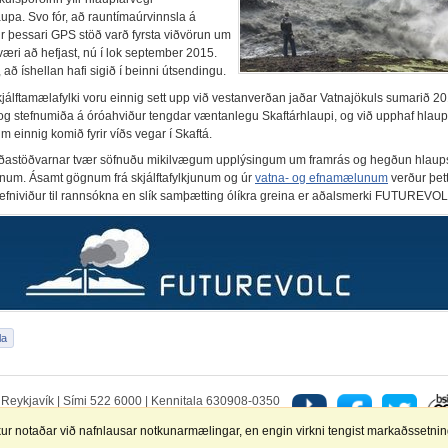
aupa. Svo fór, að rauntímaúrvinnsla á
 þessari GPS stöð varð fyrsta viðvörun um
væri að hefjast, nú í lok september 2015.
að íshellan hafi sigið í beinni útsendingu.
jálftamælafylki voru einnig sett upp við vestanverðan jaðar Vatnajökuls sumarið 201
g stefnumiða á óróahviður tengdar væntanlegu Skaftárhlaupi, og við upphaf hlaup
 einnig komið fyrir víðs vegar í Skaftá.
astöðvarnar tvær söfnuðu mikilvægum upplýsingum um framrás og hegðun hlaup
linum. Ásamt gögnum frá skjálftafylkjunum og úr
vatna- og efnamælunum
verður þet
 efniviður til rannsókna en slík samþætting ólíkra greina er aðalsmerki FUTUREVO
5 Reykjavík | Sími 522 6000 | Kennitala 630908-0350
r
|
Veftré
|
Spurt og svarað um vefinn
|
Persónuvernd
ur notaðar við nafnlausar notkunarmælingar, en engin virkni tengist markaðssetnin