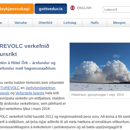
ENGLISH
Reykjanesskagi
gottvedur.is
ar
Vatnafar
Ofanflóð
Loftslag
Hafís
Mengun
REVOLC verkefnið
ursríkt
ekin á Hótel Örk – ársfundur og
arfundur með hagsmunaaðilum
ku verða haldnir hérlendis tveir viðamiklir
UTUREVOLC
en
Jarðvísindastofnun
slands
og
Veðurstofa Íslands
hafa leitt
Holuhraun; gossprungan í sept. 2014.
evrópska verkefni um eldfjallavá. Haldinn
ðji ársfundur verkefnisins, sem jafnframt er
 því verkefninu lýkur í mars 2016.
LC verkefnið hófst haustið 2012 og meginmarkmið þess voru: Að koma á fót sa
rfi á eldfjöllum, að þróa nýjar aðferðir til að meta hættuna af einstökum viðburðum,
ísindasamfélagsins á kvikuferlum í jarðskorpunni og að bæta upplýsingagjöf til