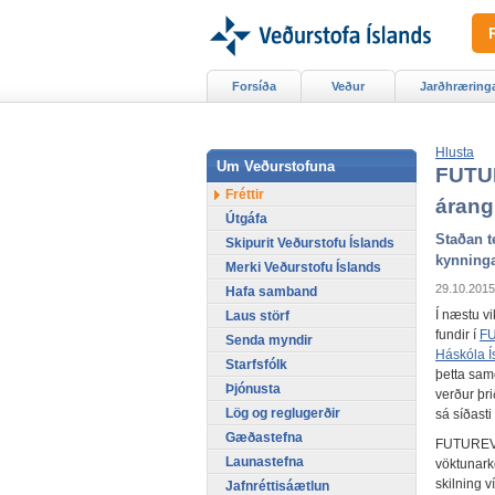
Forsíða
Veður
Jarðhræring
Hlusta
Um Veðurstofuna
FUTU
Fréttir
árang
Útgáfa
Staðan t
Skipurit Veðurstofu Íslands
kynning
Merki Veðurstofu Íslands
29.10.2015
Hafa samband
Í næstu vi
Laus störf
fundir í
F
Senda myndir
Háskóla Í
Starfsfólk
þetta sam
Þjónusta
verður þri
Lög og reglugerðir
sá síðasti
Gæðastefna
FUTUREVO
Launastefna
vöktunarke
skilning v
Jafnréttisáætlun