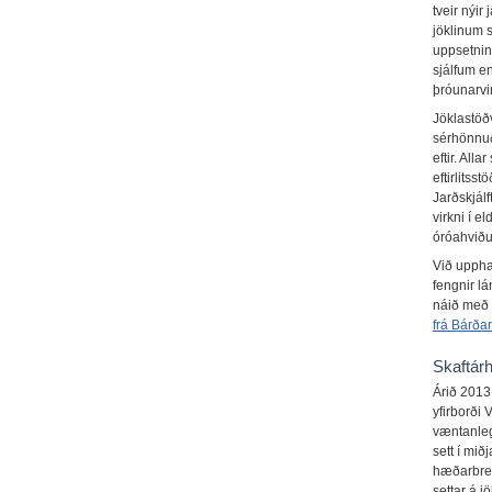
tveir nýir
jöklinum 
uppsetnin
sjálfum e
þróunarvi
Jöklastöð
sérhönnuð
eftir. All
eftirlitss
Jarðskjál
virkni í 
óróahviðu
Við uppha
fengnir lá
náið með 
frá Bárða
Skaftár
Árið 2013
yfirborði 
væntanl
sett í miðj
hæðarbrey
settar á j