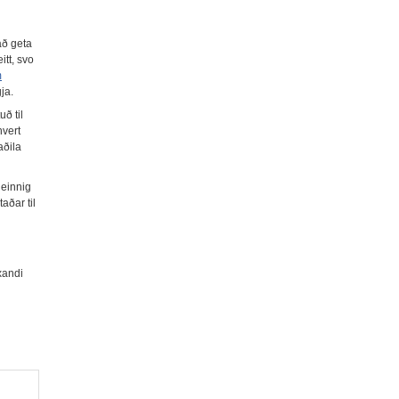
að geta
tt, svo
m
ja.
ð til
hvert
aðila
 einnig
aðar til
xandi