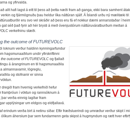
rna og yfirvalda.
ð allt hafi lagst á eitt til þess að þetta næði fram að ganga, ekki bara samhent átak
erkin og fjármögnuðu þau heldur líka náttúran sjálf. Á Íslandi urðu ný mælitæki til
áttúruatburðir eru svo vel skráðir að þess eru fá ef nokkur dæmi annarsstaðar í hei
 gat séð það fyrir að hér brysti á með óvenjustórum náttúruváratburðum meðan á
LC verkefninu stæði.
ing the outcome of FUTUREVOLC
di loknum verður haldinn kynningarfundur
 hagsmunaaðilum undir yfirskriftinni
ng the outcome of FUTUREVOLC
og fjallað
ingu á árangrinum en til hagsmunaaðila
lja almannavarnir, lögreglu,
araðila og stofnanir er sinna
vöktun.
r dregið fram hvernig verkefnið hefur
ð framþróun í vöktun og rannsóknum á
; þar verða einnig lagðar fram
gar upplýsingar um eldgos og eldfjallavá.
f erindum verða birt á netinu síðar. Eftir fræðsluerindi og umræður verður skipt í m
ólíkum áherslum þar sem fundarmenn geta skipst á hugmyndum og rætt hver eftirf