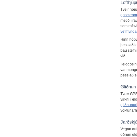
Lofthjúp
Tveir hó
gasmeng
metið í r
sem rafsv
vefmynda
Hinn hópur
þess að l
þau stefn
við.
Í eldgosi
var mengu
þess að s
Gliðnun 
Tvær GPS 
virkni í 
gliðnunar
vöktunarhl
Jarðskjá
Vegna auk
öðrum eld