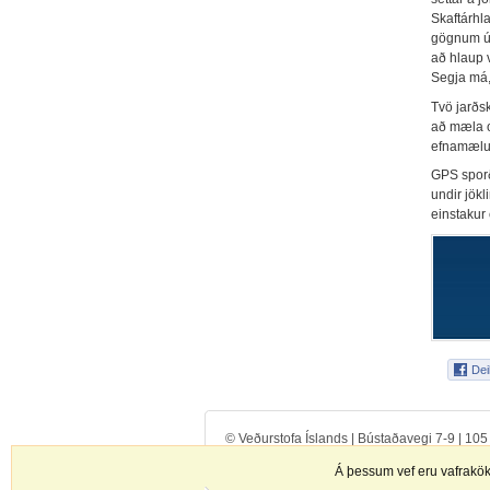
Skaftárhl
gögnum úr
að hlaup 
Segja má, 
Tvö jarðsk
að mæla o
efnamælum
GPS sporð
undir jök
einstakur
© Veðurstofa Íslands | Bústaðavegi 7-9 | 10
Hafa samband
|
Starfsfólk
|
Notkunarskilmála
Á þessum vef eru vafrakök