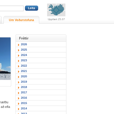
Viðvaranir (engin viðv
Uppfært 25.07
Um Veðurstofuna
Fréttir
2026
2025
2024
2023
2022
2021
2020
2019
2018
2017
2016
mhæfðu
2015
 að efla
2014
2013