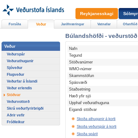
Reykjanesskagi
Sólmyr
Forsíða
Veður
Jarðhræringar
Vatnafar
Ofanflóð
Búlandshöfði - veðurstöð
Veður
Nafn
Veðurspár
Tegund
Veðurathuganir
Stöðvanúmer
Sjóveður
WMO-númer
Flugveður
Skammstöfun
Veðurfar á Íslandi
Spásvæði
Veður erlendis
Staðsetning
Stöðvar
Hæð yfir sjó
Veðurvottorð
Upphaf veðurathuguna
Skrá veðurfyrirbrigði
Eigandi stöðvar
Aðrir vefir
Skoða athuganir á korti
Fróðleikur
Skoða veðurspár á korti
Skoða spárit