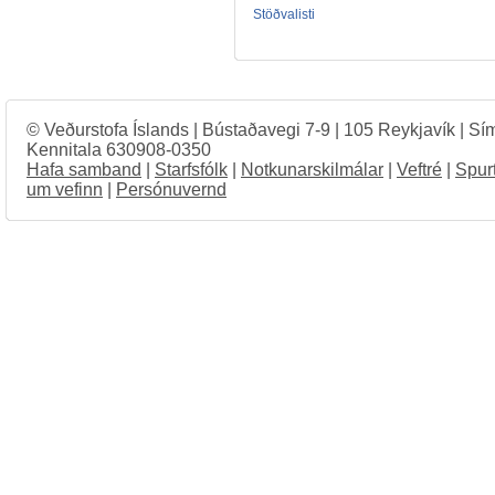
Stöðvalisti
© Veðurstofa Íslands | Bústaðavegi 7-9 | 105 Reykjavík | Sí
Kennitala 630908-0350
Hafa samband
|
Starfsfólk
|
Notkunarskilmálar
|
Veftré
|
Spur
um vefinn
|
Persónuvernd