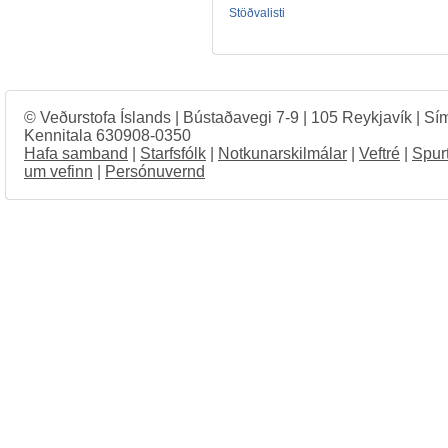
Stöðvalisti
© Veðurstofa Íslands | Bústaðavegi 7-9 | 105 Reykjavík | Sí
Kennitala 630908-0350
Hafa samband
|
Starfsfólk
|
Notkunarskilmálar
|
Veftré
|
Spur
um vefinn
|
Persónuvernd