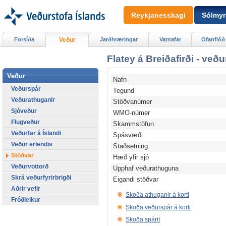
Reykjanesskagi
Sólmyr
Forsíða
Veður
Jarðhræringar
Vatnafar
Ofanflóð
Flatey á Breiðafirði - veð
Veður
Nafn
Veðurspár
Tegund
Veðurathuganir
Stöðvanúmer
Sjóveður
WMO-númer
Flugveður
Skammstöfun
Veðurfar á Íslandi
Spásvæði
Veður erlendis
Staðsetning
Stöðvar
Hæð yfir sjó
Veðurvottorð
Upphaf veðurathuguna
Skrá veðurfyrirbrigði
Eigandi stöðvar
Aðrir vefir
Skoða athuganir á korti
Fróðleikur
Skoða veðurspár á korti
Skoða spárit