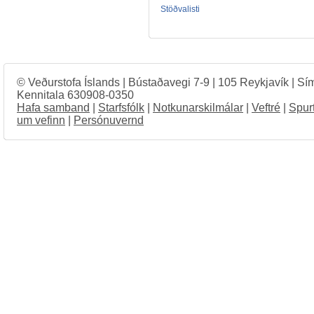
Stöðvalisti
© Veðurstofa Íslands | Bústaðavegi 7-9 | 105 Reykjavík | Sí
Kennitala 630908-0350
Hafa samband
|
Starfsfólk
|
Notkunarskilmálar
|
Veftré
|
Spur
um vefinn
|
Persónuvernd