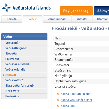
Reykjanesskagi
Sólmyr
Forsíða
Veður
Jarðhræringar
Vatnafar
Ofanflóð
Fróðárheiði - veðurstöð -
Veður
Nafn
Veðurspár
Tegund
Veðurathuganir
Stöðvanúmer
Sjóveður
WMO-númer
Flugveður
Skammstöfun
Veðurfar á Íslandi
Spásvæði
Veður erlendis
Staðsetning
Stöðvar
Hæð yfir sjó
Veðurvottorð
Upphaf veðurathuguna
Skrá veðurfyrirbrigði
Eigandi stöðvar
Aðrir vefir
Skoða athuganir á korti
Fróðleikur
Skoða veðurspár á korti
Skoða spárit