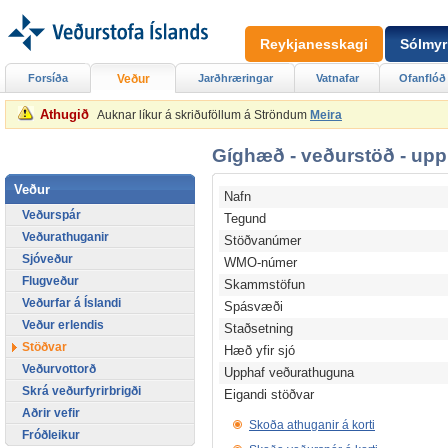
Reykjanesskagi
Sólmyr
Forsíða
Veður
Jarðhræringar
Vatnafar
Ofanflóð
Athugið
Auknar líkur á skriðuföllum á Ströndum
Meira
Gíghæð - veðurstöð - upp
Veður
Nafn
Veðurspár
Tegund
Veðurathuganir
Stöðvanúmer
Sjóveður
WMO-númer
Flugveður
Skammstöfun
Veðurfar á Íslandi
Spásvæði
Veður erlendis
Staðsetning
Stöðvar
Hæð yfir sjó
Veðurvottorð
Upphaf veðurathuguna
Skrá veðurfyrirbrigði
Eigandi stöðvar
Aðrir vefir
Skoða athuganir á korti
Fróðleikur