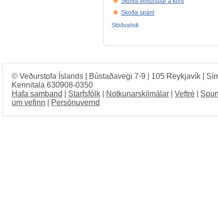
Skoða veðurspár á korti
Skoða spárit
Stöðvalisti
© Veðurstofa Íslands | Bústaðavegi 7-9 | 105 Reykjavík | Sí
Kennitala 630908-0350
Hafa samband
|
Starfsfólk
|
Notkunarskilmálar
|
Veftré
|
Spur
um vefinn
|
Persónuvernd