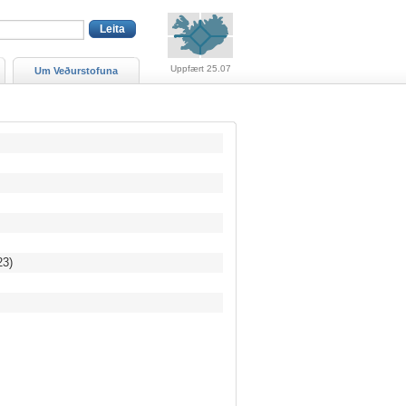
Viðvaranir (engin viðv
Uppfært 25.07
Um Veðurstofuna
23)