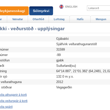
ENGLISH
Reykjanesskagi
Sólmyrkvi
ar
Vatnafar
Ofanflóð
Loftslag
Hafís
Mengun
kki - veðurstöð - upplýsingar
Gjábakki
d
Sjálfvirk veðurathugunarstöð
anúmer
31599
úmer
-99
stöfun
gjabk
æði
Suðurland(su)
tning
64°14.887', 21°01.382' (64,2481, 21,0
r sjó
132.0 m.y.s.
 veðurathuguna
2012
i stöðvar
Vegagerðin
ða athuganir á korti
ða veðurspár á korti
ða spárit