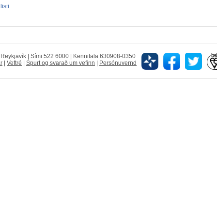
isti
5 Reykjavík | Sími 522 6000 | Kennitala 630908-0350
r
|
Veftré
|
Spurt og svarað um vefinn
|
Persónuvernd