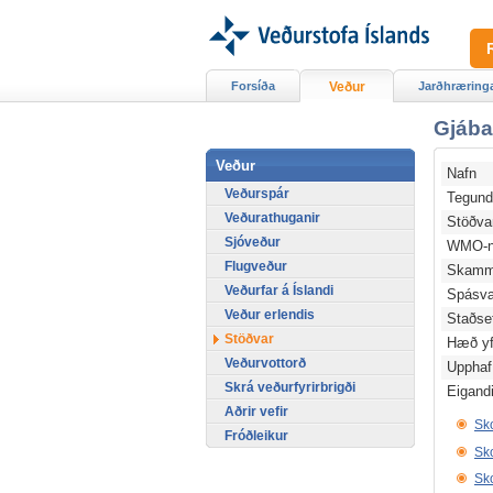
Forsíða
Veður
Jarðhræring
Gjába
Veður
Nafn
Veðurspár
Tegun
Veðurathuganir
Stöðv
Sjóveður
WMO-n
Flugveður
Skamm
Veðurfar á Íslandi
Spásv
Veður erlendis
Staðse
Stöðvar
Hæð yfi
Veðurvottorð
Upphaf
Skrá veðurfyrirbrigði
Eigand
Aðrir vefir
Sko
Fróðleikur
Sko
Sko