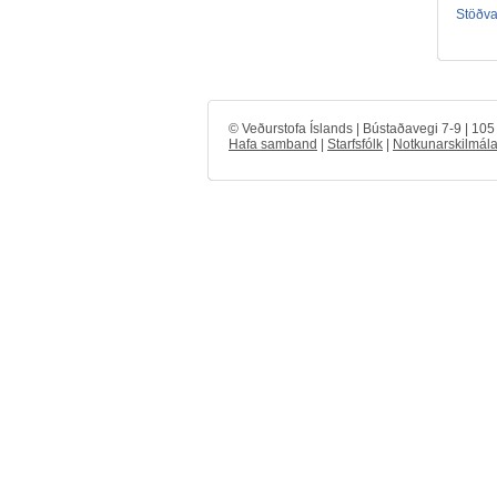
Stöðval
© Veðurstofa Íslands | Bústaðavegi 7-9 | 10
Hafa samband
|
Starfsfólk
|
Notkunarskilmála