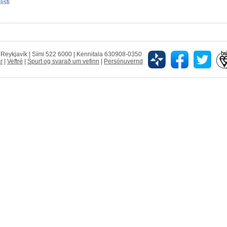
isti
5 Reykjavík | Sími 522 6000 | Kennitala 630908-0350
r
|
Veftré
|
Spurt og svarað um vefinn
|
Persónuvernd