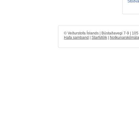
Stöðval
© Veðurstofa Íslands | Bústaðavegi 7-9 | 10
Hafa samband
|
Starfsfólk
|
Notkunarskilmála