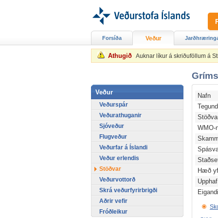
Forsíða
Veður
Jarðhræring
Athugið
Auknar líkur á skriðuföllum á 
Gríms
Veður
Nafn
Veðurspár
Tegun
Veðurathuganir
Stöðv
Sjóveður
WMO-n
Flugveður
Skamm
Veðurfar á Íslandi
Spásv
Veður erlendis
Staðse
Stöðvar
Hæð yfi
Veðurvottorð
Upphaf
Skrá veðurfyrirbrigði
Eigand
Aðrir vefir
Sko
Fróðleikur