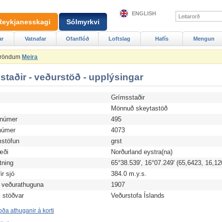
ENGLISH
Reykjanesskagi
Sólmyrkvi
ar
Vatnafar
Ofanflóð
Loftslag
Hafís
Mengun
Ströndum
Meira
staðir - veðurstöð - upplýsingar
Grímsstaðir
d
Mönnuð skeytastöð
anúmer
495
úmer
4073
stöfun
grst
æði
Norðurland eystra(na)
tning
65°38.539', 16°07.249' (65,6423, 16,12
r sjó
384.0 m.y.s.
 veðurathuguna
1907
i stöðvar
Veðurstofa Íslands
ða athuganir á korti