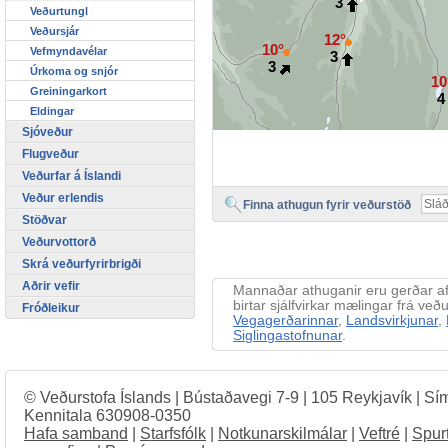
3
Veðurtungl
Veðursjár
12°
10°
Vefmyndavélar
3
3
Úrkoma og snjór
10
Greiningarkort
Eldingar
Sjóveður
Flugveður
Veðurfar á Íslandi
Veður erlendis
Finna athugun fyrir veðurstöð
Stöðvar
Veðurvottorð
Skrá veðurfyrirbrigði
Aðrir vefir
Mannaðar athuganir eru gerðar 
birtar sjálfvirkar mælingar frá v
Fróðleikur
Vegagerðarinnar
,
Landsvirkjunar
,
Siglingastofnunar
.
© Veðurstofa Íslands | Bústaðavegi 7-9 | 105 Reykjavík | Sí
Kennitala 630908-0350
Hafa samband
|
Starfsfólk
|
Notkunarskilmálar
|
Veftré
|
Spur