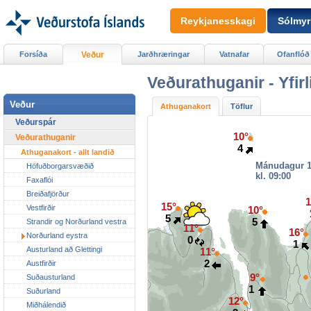
Reykjanesskagi
Sólmyr
Forsíða
Veður
Jarðhræringar
Vatnafar
Ofanflóð
Veðurathuganir -
Yfir
Veður
Athuganakort
Töflur
Veðurspár
10°
Veðurathuganir
4
Athuganakort - allt landið
Mánudagur 1
Höfuðborgarsvæðið
kl. 09:00
Faxaflói
Breiðafjörður
1
15°
Vestfirðir
10°
5
5
Strandir og Norðurland vestra
11°
16°
Norðurland eystra
0
1
Austurland að Glettingi
11°
2
Austfirðir
9°
Suðausturland
1
Suðurland
12°
Miðhálendið