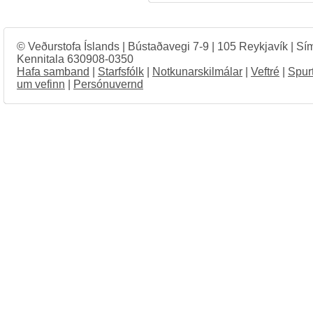
© Veðurstofa Íslands | Bústaðavegi 7-9 | 105 Reykjavík | Sí
Kennitala 630908-0350
Hafa samband
|
Starfsfólk
|
Notkunarskilmálar
|
Veftré
|
Spur
um vefinn
|
Persónuvernd