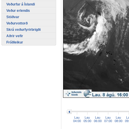
Veðurfar á Íslandi
Veður erlendis
Stöðvar
Veðurvottorð
Skrá veðurfyrirbrigði
Aðrir vefir
Fróðleikur
>
Lau
Lau
Lau
Lau
Lau
L
04:00
05:00
06:00
07:00
08:00
09