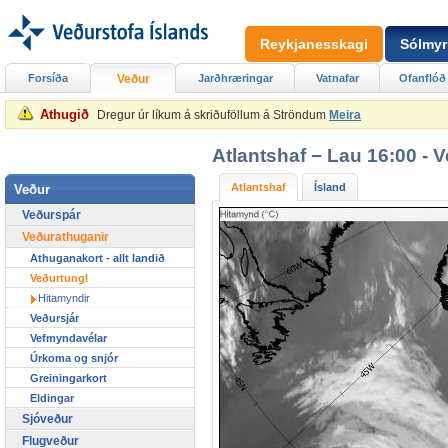
Reykjanesskagi
Sólmyr
Forsíða
Veður
Jarðhræringar
Vatnafar
Ofanflóð
Athugið
Dregur úr líkum á skriðuföllum á Ströndum
Meira
Atlantshaf − Lau 16:00 -
Atlantshaf
Ísland
Veður
Veðurspár
Veðurathuganir
Athuganakort - allt landið
Veðurtungl
Hitamyndir
Veðursjár
Vefmyndavélar
Úrkoma og snjór
Greiningarkort
Eldingar
Sjóveður
Flugveður