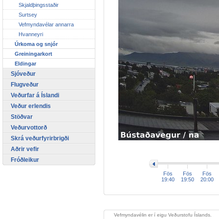
Skjaldþingsstaðir
Surtsey
Vefmyndavélar annarra
Hvanneyri
Úrkoma og snjór
Greiningarkort
Eldingar
Sjóveður
Flugveður
Veðurfar á Íslandi
Veður erlendis
Stöðvar
Veðurvottorð
Skrá veðurfyrirbrigði
Aðrir vefir
>
Fróðleikur
Fös
Fös
Fös
19:40
19:50
20:00
Vefmyndavélin er í eigu Veðurstofu Íslands.