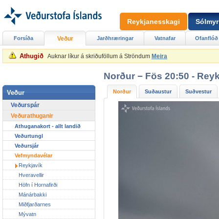
Reykjanesskagi
Sólmyr
Forsíða
Veður
Jarðhræringar
Vatnafar
Ofanflóð
Athugið
Auknar líkur á skriðuföllum á Ströndum
Meira
Norður − Fös 20:50 - Reyk
Norður
Suðaustur
Suðvestur
Veður
Veðurspár
Veðurathuganir
Athuganakort - allt landið
Veðurtungl
Veðursjár
Vefmyndavélar
Reykjavík
Hveravellir
Höfn í Hornafirði
Mánárbakki
Miðfjarðarnes
Mývatn