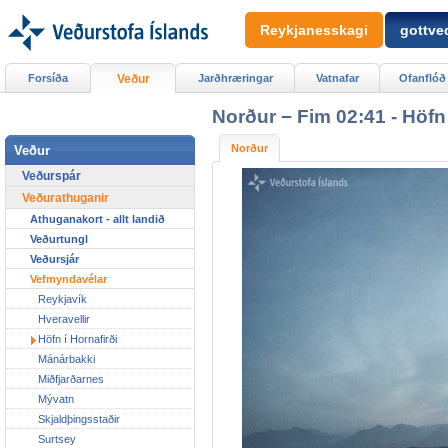
Reykjanesskagi
gottved
Forsíða
Veður
Jarðhræringar
Vatnafar
Ofanflóð
Norður − Fim 02:41 - Höfn 
Norður
Veður
Veðurspár
Veðurathuganir
Athuganakort - allt landið
Veðurtungl
Veðursjár
Vefmyndavélar
Reykjavík
Hveravellir
Höfn í Hornafirði
Mánárbakki
Miðfjarðarnes
Mývatn
Skjaldþingsstaðir
Surtsey