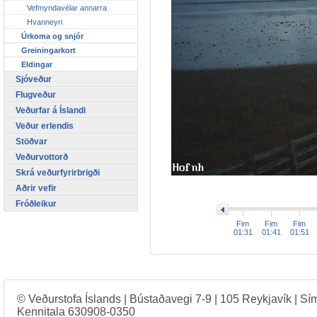
Vefmyndavélar annarra
Hvanneyri
Úrkoma og snjór
Greiningarkort
Eldingar
Sjóveður
Flugveður
Veðurfar á Íslandi
Veður erlendis
Stöðvar
Veðurvottorð
Skrá veðurfyrirbrigði
Aðrir vefir
>
Fróðleikur
Fim
Fim
Fim
01:31
01:41
01:51
© Veðurstofa Íslands | Bústaðavegi 7-9 | 105 Reykjavík | Sí
Kennitala 630908-0350