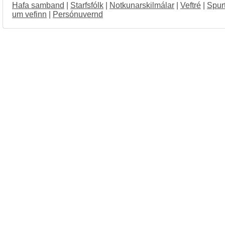
Hafa samband
|
Starfsfólk
|
Notkunarskilmálar
|
Veftré
|
Spur
um vefinn
|
Persónuvernd