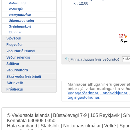
kl. 12:00
Veðurtungl
Veðursjár
Vefmyndavélar
Úrkoma og snjór
Greiningarkort
Eldingar
12°
Sjóveður
5
Flugveður
Veðurfar á Íslandi
Veður erlendis
Finna athugun fyrir veðurstöð
Stöðvar
Veðurvottorð
Skrá veðurfyrirbrigði
Aðrir vefir
Mannaðar athuganir eru gerðar 
birtar sjálfvirkar mælingar frá v
Fróðleikur
Vegagerðarinnar
,
Landsvirkjunar
,
Siglingastofnunar
.
© Veðurstofa Íslands | Bústaðavegi 7-9 | 105 Reykjavík | Sí
Kennitala 630908-0350
Hafa samband
|
Starfsfólk
|
Notkunarskilmálar
|
Veftré
|
Spur