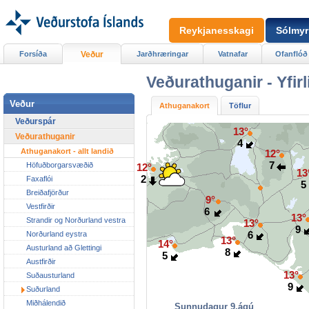
Reykjanesskagi
Sólmyr
Forsíða
Veður
Jarðhræringar
Vatnafar
Ofanflóð
Veðurathuganir -
Yfir
Veður
Athuganakort
Töflur
Veðurspár
13°
Veðurathuganir
4
Athuganakort - allt landið
12°
7
Höfuðborgarsvæðið
12°
13
2
Faxaflói
Breiðafjörður
9°
Vestfirðir
6
13°
Strandir og Norðurland vestra
13°
9
6
Norðurland eystra
13°
14°
Austurland að Glettingi
8
5
Austfirðir
13°
Suðausturland
9
Suðurland
Miðhálendið
Sunnudagur 9.ágú