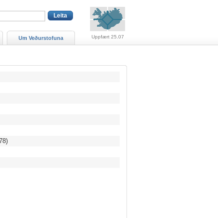
Viðvaranir (engin viðv
Uppfært 25.07
Um Veðurstofuna
78)