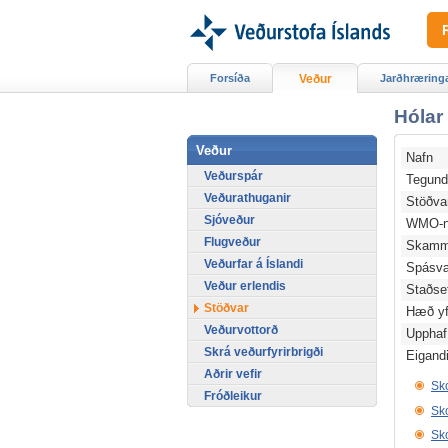
Forsíða
Veður
Jarðhræring
Hólar 
Veður
Nafn
Veðurspár
Tegun
Veðurathuganir
Stöðv
Sjóveður
WMO-n
Flugveður
Skamm
Veðurfar á Íslandi
Spásv
Veður erlendis
Staðse
Stöðvar
Hæð yfi
Veðurvottorð
Upphaf
Skrá veðurfyrirbrigði
Eigand
Aðrir vefir
Sko
Fróðleikur
Sko
Sko