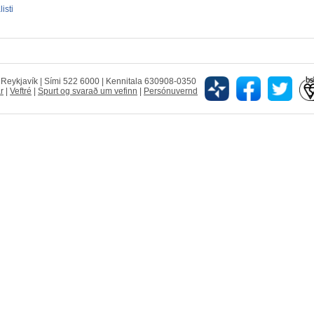
isti
5 Reykjavík | Sími 522 6000 | Kennitala 630908-0350
r
|
Veftré
|
Spurt og svarað um vefinn
|
Persónuvernd