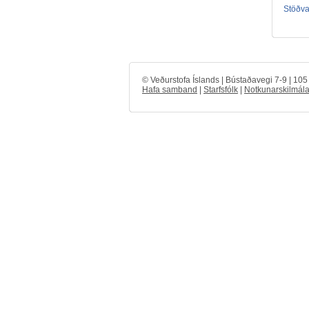
Stöðval
© Veðurstofa Íslands | Bústaðavegi 7-9 | 10
Hafa samband
|
Starfsfólk
|
Notkunarskilmála