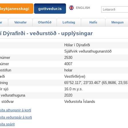
ENGLISH
Reykjanesskagi
gottvedur.is
ar
Vatnafar
Ofanflóð
Loftslag
Hafís
Mengun
í Dýrafirði - veðurstöð - upplýsingar
Hólar í Dýrafirði
d
Sjálfvirk veðurathugunarstöð
anúmer
2530
úmer
4007
stöfun
holar
æði
Vestfirðir(ve)
tning
65°52.117', 23°33.467' (65,8686, 23,55
r sjó
16.0 m.y.s.
 veðurathuguna
2020
i stöðvar
Veðurstofa Íslands
ða athuganir á korti
ða veðurspár á korti
ða spárit