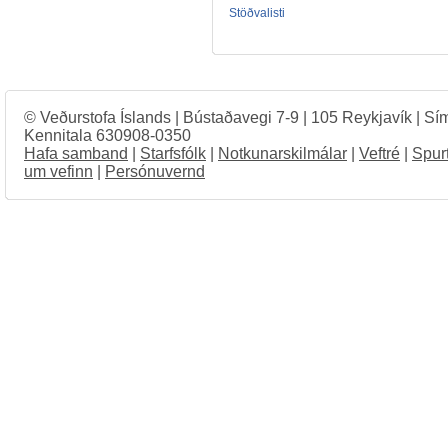
Stöðvalisti
© Veðurstofa Íslands | Bústaðavegi 7-9 | 105 Reykjavík | Sí
Kennitala 630908-0350
Hafa samband
|
Starfsfólk
|
Notkunarskilmálar
|
Veftré
|
Spur
um vefinn
|
Persónuvernd