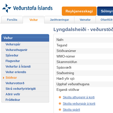
Reykjanesskagi
Sólmyr
Forsíða
Veður
Jarðhræringar
Vatnafar
Ofanflóð
Lyngdalsheiði - veðurstöð
Veður
Nafn
Veðurspár
Tegund
Veðurathuganir
Stöðvanúmer
Sjóveður
WMO-númer
Flugveður
Skammstöfun
Veðurfar á Íslandi
Spásvæði
Veður erlendis
Staðsetning
Stöðvar
Hæð yfir sjó
Veðurvottorð
Upphaf veðurathuguna
Skrá veðurfyrirbrigði
Eigandi stöðvar
Aðrir vefir
Skoða athuganir á korti
Fróðleikur
Skoða veðurspár á korti
Skoða spárit