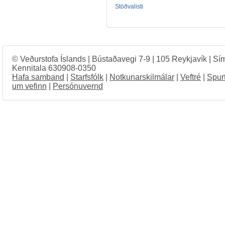
Stöðvalisti
© Veðurstofa Íslands | Bústaðavegi 7-9 | 105 Reykjavík | Sí
Kennitala 630908-0350
Hafa samband
|
Starfsfólk
|
Notkunarskilmálar
|
Veftré
|
Spur
um vefinn
|
Persónuvernd