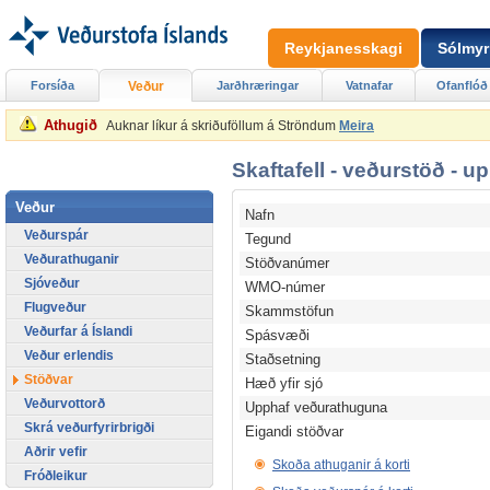
Reykjanesskagi
Sólmyr
Forsíða
Veður
Jarðhræringar
Vatnafar
Ofanflóð
Athugið
Auknar líkur á skriðuföllum á Ströndum
Meira
Skaftafell - veðurstöð - u
Veður
Nafn
Veðurspár
Tegund
Veðurathuganir
Stöðvanúmer
Sjóveður
WMO-númer
Flugveður
Skammstöfun
Veðurfar á Íslandi
Spásvæði
Veður erlendis
Staðsetning
Stöðvar
Hæð yfir sjó
Veðurvottorð
Upphaf veðurathuguna
Skrá veðurfyrirbrigði
Eigandi stöðvar
Aðrir vefir
Skoða athuganir á korti
Fróðleikur