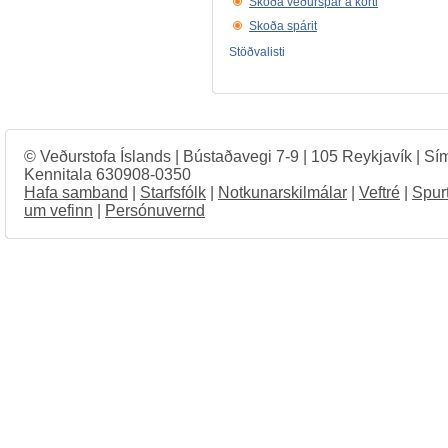
Skoða veðurspár á korti
Skoða spárit
Stöðvalisti
© Veðurstofa Íslands | Bústaðavegi 7-9 | 105 Reykjavík | Sí
Kennitala 630908-0350
Hafa samband
|
Starfsfólk
|
Notkunarskilmálar
|
Veftré
|
Spur
um vefinn
|
Persónuvernd