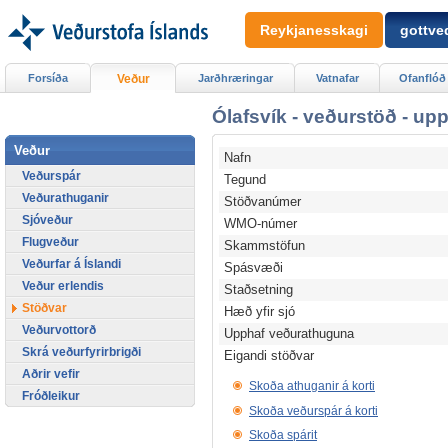
Reykjanesskagi
gottved
Forsíða
Veður
Jarðhræringar
Vatnafar
Ofanflóð
Ólafsvík - veðurstöð - up
Veður
Nafn
Veðurspár
Tegund
Veðurathuganir
Stöðvanúmer
Sjóveður
WMO-númer
Flugveður
Skammstöfun
Veðurfar á Íslandi
Spásvæði
Veður erlendis
Staðsetning
Stöðvar
Hæð yfir sjó
Veðurvottorð
Upphaf veðurathuguna
Skrá veðurfyrirbrigði
Eigandi stöðvar
Aðrir vefir
Skoða athuganir á korti
Fróðleikur
Skoða veðurspár á korti
Skoða spárit