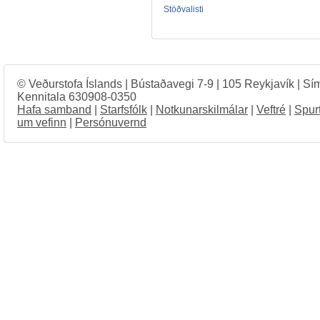
Stöðvalisti
© Veðurstofa Íslands | Bústaðavegi 7-9 | 105 Reykjavík | Sí
Kennitala 630908-0350
Hafa samband
|
Starfsfólk
|
Notkunarskilmálar
|
Veftré
|
Spur
um vefinn
|
Persónuvernd