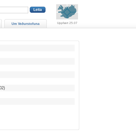
Viðvaranir (engin viðv
Uppfært 25.07
Um Veðurstofuna
02)