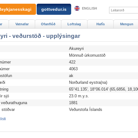
ENGLISH
Reykjanesskagi
gottvedur.is
ar
Vatnafar
Ofanflóð
Loftslag
Hafís
Mengun
yri - veðurstöð - upplýsingar
Akureyri
d
Mönnuð úrkomustöð
anúmer
422
úmer
4063
stöfun
ak
æði
Norðurland eystra(na)
tning
65°41.135', 18°06.014' (65,6856, 18,10
r sjó
23.0 m.y.s.
 veðurathuguna
1881
i stöðvar
Veðurstofa Íslands
isti