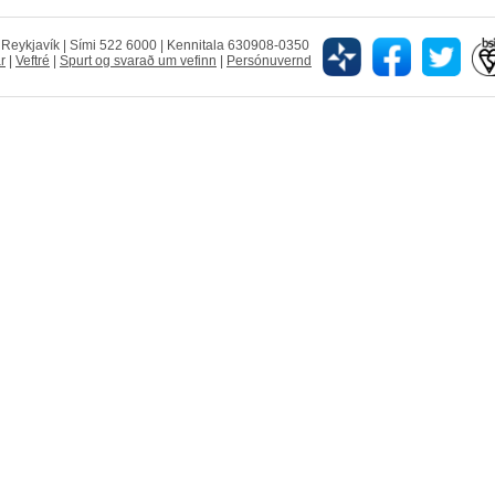
5 Reykjavík | Sími 522 6000 | Kennitala 630908-0350
r
|
Veftré
|
Spurt og svarað um vefinn
|
Persónuvernd