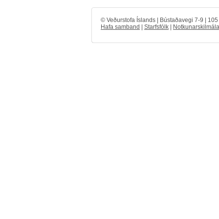
© Veðurstofa Íslands | Bústaðavegi 7-9 | 10
Hafa samband
|
Starfsfólk
|
Notkunarskilmála