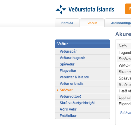
Forsíða
Veður
Jarðhræring
Akure
Veður
Nafn
Veðurspár
Tegun
Veðurathuganir
Stöðv
Sjóveður
WMO-n
Flugveður
Skamm
Veðurfar á Íslandi
Spásv
Veður erlendis
Staðse
Stöðvar
Hæð yfi
Veðurvottorð
Upphaf
Skrá veðurfyrirbrigði
Eigand
Aðrir vefir
Stöðval
Fróðleikur