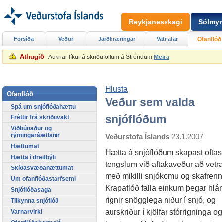
Reykjanesskagi
Sólmyr
Forsíða
Veður
Jarðhræringar
Vatnafar
Ofanflóð
Athugið
Auknar líkur á skriðuföllum á Ströndum
Meira
Hlusta
Ofanflóð
Veður sem valda
Spá um snjóflóðahættu
snjóflóðum
Fréttir frá skriðuvakt
Viðbúnaður og
rýmingaráætlanir
Veðurstofa Íslands
23.1.2007
Hættumat
Hætta á snjóflóðum skapast oftast
Hætta í dreifbýli
tengslum við aftakaveður að vetra
Skíðasvæðahættumat
með mikilli snjókomu og skafrenn
Um ofanflóðastarfsemi
Krapaflóð falla einkum þegar hlá
Snjóflóðasaga
rignir snögglega niður í snjó, og
Tilkynna snjóflóð
aurskriður í kjölfar stórrigninga og
Varnarvirki