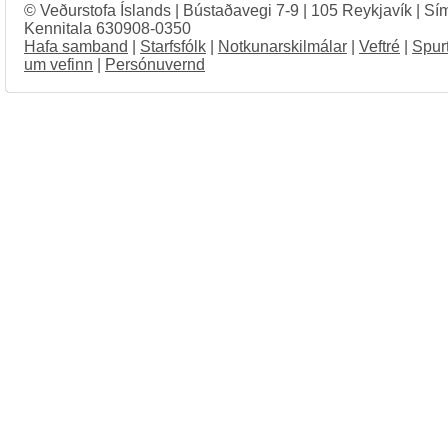
© Veðurstofa Íslands | Bústaðavegi 7-9 | 105 Reykjavík | Sí
Kennitala 630908-0350
Hafa samband
|
Starfsfólk
|
Notkunarskilmálar
|
Veftré
|
Spur
um vefinn
|
Persónuvernd