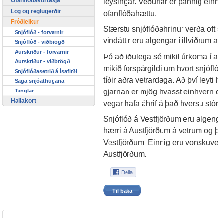
Ofanflóðakortasjá
leysingar. Veðurfar er þannig einn
Lög og reglugerðir
ofanflóðahættu.
Fróðleikur
Stærstu snjóflóðahrinur verða o
Snjóflóð - forvarnir
vindáttir eru algengar í illviðrum
Snjóflóð - viðbrögð
Aurskriður - forvarnir
Þó að iðulega sé mikil úrkoma í 
Aurskriður - viðbrögð
mikið forspárgildi um hvort snjófl
Snjóflóðasetrið á Ísafirði
tíðir aðra vetrardaga. Að því leyti
Saga snjóathugana
gjarnan er mjög hvasst einhvern d
Tenglar
Hallakort
vegar hafa áhrif á það hversu stór
Snjóflóð á Vestfjörðum eru algeng
hærri á Austfjörðum á vetrum og þa
Vestfjörðum. Einnig eru vonskuveð
Austfjörðum.
Til baka