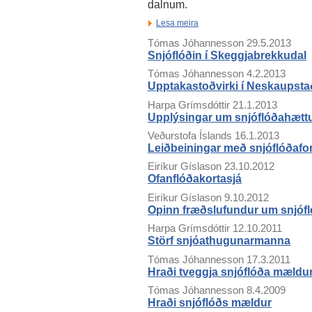
dalnum.
Lesa meira
Tómas Jóhannesson
29.5.2013
Snjóflóðin í Skeggjabrekkudal
Tómas Jóhannesson
4.2.2013
Upptakastoðvirki í Neskaupsta
Harpa Grímsdóttir
21.1.2013
Upplýsingar um snjóflóðahættu 
Veðurstofa Íslands
16.1.2013
Leiðbeiningar með snjóflóðafo
Eiríkur Gíslason
23.10.2012
Ofanflóðakortasjá
Eiríkur Gíslason
9.10.2012
Opinn fræðslufundur um snjófló
Harpa Grímsdóttir
12.10.2011
Störf snjóathugunarmanna
Tómas Jóhannesson
17.3.2011
Hraði tveggja snjóflóða mældu
Tómas Jóhannesson
8.4.2009
Hraði snjóflóðs mældur