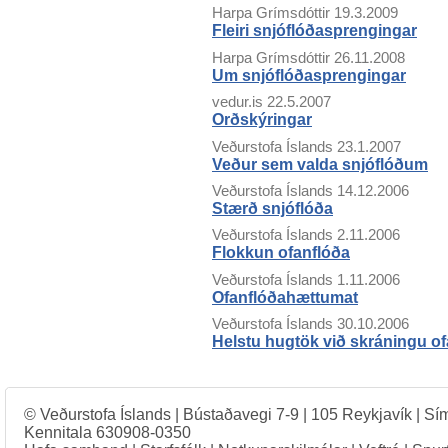
Harpa Grímsdóttir
19.3.2009
Fleiri snjóflóðasprengingar
Harpa Grímsdóttir
26.11.2008
Um snjóflóðasprengingar
vedur.is
22.5.2007
Orðskýringar
Veðurstofa Íslands
23.1.2007
Veður sem valda snjóflóðum
Veðurstofa Íslands
14.12.2006
Stærð snjóflóða
Veðurstofa Íslands
2.11.2006
Flokkun ofanflóða
Veðurstofa Íslands
1.11.2006
Ofanflóðahættumat
Veðurstofa Íslands
30.10.2006
Helstu hugtök við skráningu of
© Veðurstofa Íslands | Bústaðavegi 7-9 | 105 Reykjavík | Sí
Kennitala 630908-0350