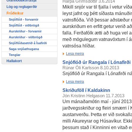
Ofanflóðakortasjá
Harpa Grímsdóttir
3.6.2014
Mikill snjór var til fjalla í vetur v
Lög og reglugerðir
leyst jafnt og þétt síðasta mánuði
Fróðleikur
vatnsflóða. Við þessar aðstæður 
Snjóflóð - forvarnir
aurskriðum en erfitt getur verið a
Snjóflóð - viðbrögð
Aurskriður - forvarnir
falla. Ferðafólk ætti að huga ve
Aurskriður - viðbrögð
með mögulegum vatnavöxtum í ám
Snjóflóðasetrið á Ísafirði
vatnsósa hlíðar.
Saga snjóathugana
Lesa meira
Tenglar
Hallakort
Snjóflóð úr Rangala í Lónafirði
Rúnar Óli Karlsson
8.10.2013
Snjóflóð úr Rangala í Lónafirði n
Lesa meira
Skriðuföll í Kaldakinn
Jón Kristinn Helgason
11.7.2013
Um mánaðamótin maí - júní 2013 fé
jarðvegsskriður og fleiri smærri í
austanverðu. Þetta er við svokal
milli Akureyrar og Húsavíkur. Ekki
þessum stað í Kinninni en vitað er