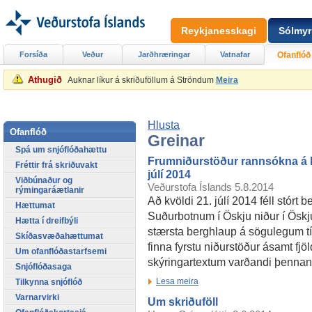
Reykjanesskagi
Sólmyr
Forsíða
Veður
Jarðhræringar
Vatnafar
Ofanflóð
Athugið
Auknar líkur á skriðuföllum á Ströndum
Meira
Hlusta
Ofanflóð
Greinar
Spá um snjóflóðahættu
Frumniðurstöður rannsókna á b
Fréttir frá skriðuvakt
júlí 2014
Viðbúnaður og
Veðurstofa Íslands
5.8.2014
rýmingaráætlanir
Að kvöldi 21. júlí 2014 féll stórt 
Hættumat
Suðurbotnum í Öskju niður í Öskju
Hætta í dreifbýli
stærsta berghlaup á sögulegum tí
Skíðasvæðahættumat
finna fyrstu niðurstöður ásamt fjö
Um ofanflóðastarfsemi
skýringartextum varðandi þennan
Snjóflóðasaga
Lesa meira
Tilkynna snjóflóð
Varnarvirki
Um skriðuföll