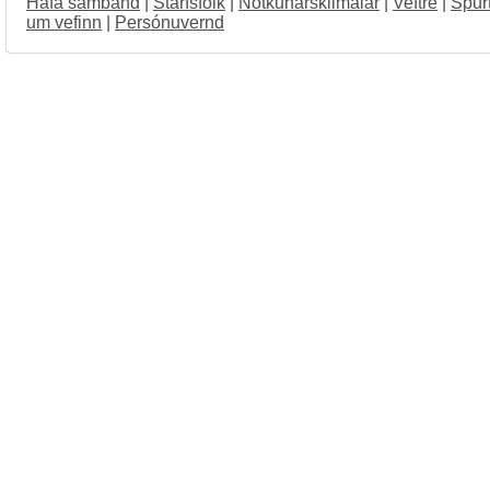
Hafa samband
|
Starfsfólk
|
Notkunarskilmálar
|
Veftré
|
Spur
um vefinn
|
Persónuvernd