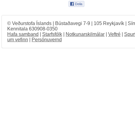
© Veðurstofa Íslands | Bústaðavegi 7-9 | 105 Reykjavík | Sí
Kennitala 630908-0350
Hafa samband
|
Starfsfólk
|
Notkunarskilmálar
|
Veftré
|
Spur
um vefinn
|
Persónuvernd