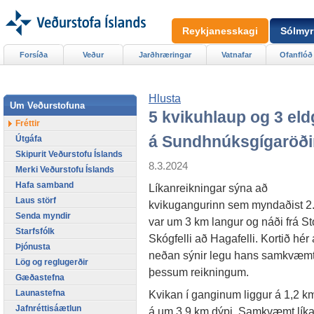
Reykjanesskagi
Sólmyr
Forsíða
Veður
Jarðhræringar
Vatnafar
Ofanflóð
Hlusta
Um Veðurstofuna
5 kvikuhlaup og 3 el
Fréttir
á Sundhnúksgígaröði
Útgáfa
Skipurit Veðurstofu Íslands
8.3.2024
Merki Veðurstofu Íslands
Hafa samband
Líkanreikningar sýna að
Laus störf
kvikugangurinn sem myndaðist 2
Senda myndir
var um 3 km langur og náði frá St
Starfsfólk
Skógfelli að Hagafelli. Kortið hér
Þjónusta
neðan sýnir legu hans samkvæm
Lög og reglugerðir
þessum reikningum.
Gæðastefna
Launastefna
Kvikan í ganginum liggur á 1,2 k
Jafnréttisáætlun
á um 3,9 km dýpi. Samkvæmt líka