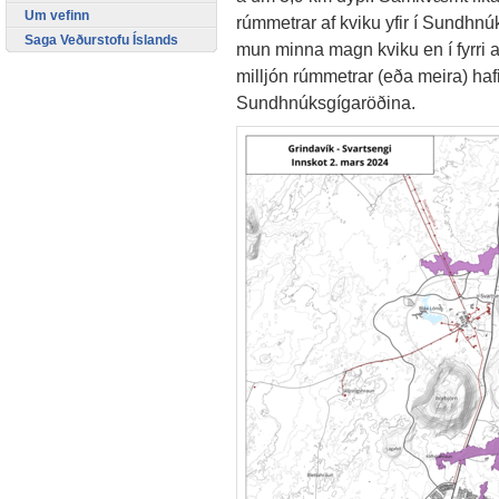
Um vefinn
rúmmetrar af kviku yfir í Sundhnú
Saga Veðurstofu Íslands
mun minna magn kviku en í fyrri 
milljón rúmmetrar (eða meira) hafi
Sundhnúksgígaröðina.