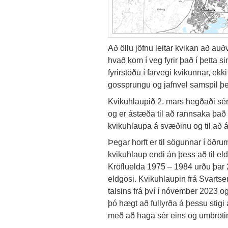
Að öllu jöfnu leitar kvikan að auðve
hvað kom í veg fyrir það í þetta 
fyrirstöðu í farvegi kvikunnar, ek
gossprungu og jafnvel samspil þe
Kvikuhlaupið 2. mars hegðaði sér
og er ástæða til að rannsaka það f
kvikuhlaupa á svæðinu og til að á
Þegar horft er til sögunnar í öðr
kvikuhlaup endi án þess að til eld
Kröfluelda 1975 – 1984 urðu þar
eldgosi. Kvikuhlaupin frá Svartse
talsins frá því í nóvember 2023 o
þó hægt að fullyrða á þessu stigi
með að haga sér eins og umbrotin 