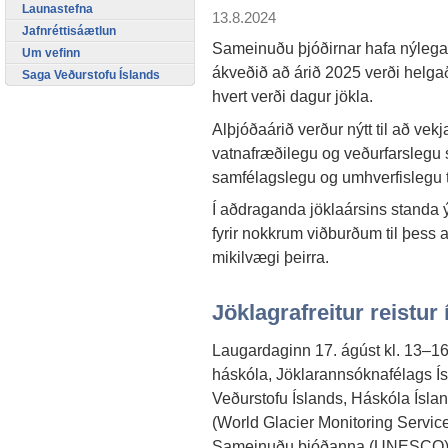
Launastefna
13.8.2024
Jafnréttisáætlun
Sameinuðu þjóðirnar hafa nýlega
Um vefinn
ákveðið að árið 2025 verði helga
Saga Veðurstofu Íslands
hvert verði dagur jökla.
Alþjóðaárið verður nýtt til að vekj
vatnafræðilegu og veðurfarslegu
samfélagslegu og umhverfislegu til
Í aðdraganda jöklaársins standa 
fyrir nokkrum viðburðum til þess 
mikilvægi þeirra.
Jöklagrafreitur reistur 
Laugardaginn 17. ágúst kl. 13–16
háskóla, Jöklarannsóknafélags Ís
Veðurstofu Íslands, Háskóla Ísla
(World Glacier Monitoring Serv
Sameinuðu þjóðanna (UNESCO), þ