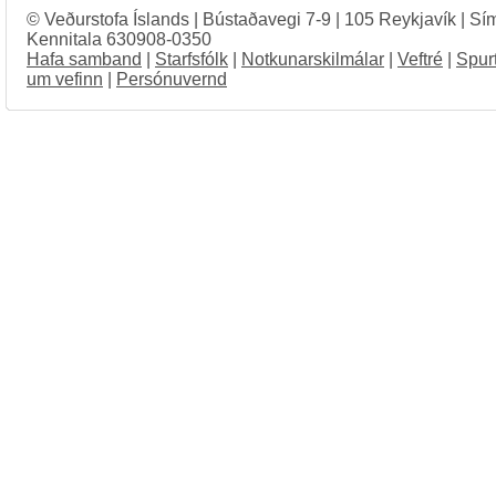
© Veðurstofa Íslands | Bústaðavegi 7-9 | 105 Reykjavík | Sí
Kennitala 630908-0350
Hafa samband
|
Starfsfólk
|
Notkunarskilmálar
|
Veftré
|
Spur
um vefinn
|
Persónuvernd