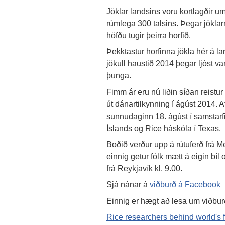
Jöklar landsins voru kortlagðir u
rúmlega 300 talsins. Þegar jöklar
höfðu tugir þeirra horfið.
Þekktastur horfinna jökla hér á l
jökull haustið 2014 þegar ljóst v
þunga.
Fimm ár eru nú liðin síðan reistur
út dánartilkynning í ágúst 2014. Af 
sunnudaginn 18. ágúst í samstarf
Íslands og Rice háskóla í Texas.
Boðið verður upp á rútuferð frá 
einnig getur fólk mætt á eigin bíl 
frá Reykjavík kl. 9.00.
Sjá nánar á
viðburð á Facebook
Einnig er hægt að lesa um viðburð
Rice researchers behind world's fi