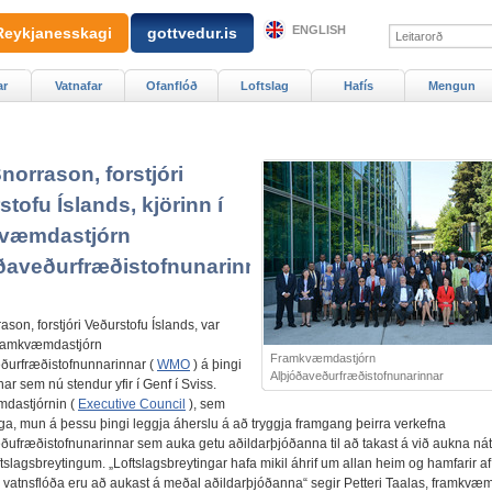
ENGLISH
Reykjanesskagi
gottvedur.is
ar
Vatnafar
Ofanflóð
Loftslag
Hafís
Mengun
norrason, forstjóri
tofu Íslands, kjörinn í
kvæmdastjórn
ðaveðurfræðistofnunarinnar
ason, forstjóri Veðurstofu Íslands, var
 framkvæmdastjórn
Framkvæmdastjórn
ðurfræðistofnunnarinnar (
WMO
) á þingi
Alþjóðaveðurfræðistofnunarinnar
nar sem nú stendur yfir í Genf í Sviss.
dastjórnin (
Executive Council
), sem
lega, mun á þessu þingi leggja áherslu á að tryggja framgang þeirra verkefna
ðufræðistofnunarinnar sem auka getu aðildarþjóðanna til að takast á við aukna ná
tslagsbreytingum. „Loftslagsbreytingar hafa mikil áhrif um allan heim og hamfarir a
 vatnsflóða eru að aukast á meðal aðildarþjóðanna“ segir Petteri Taalas, framkvæm