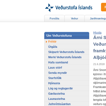
Forsíða
Veður
Jarðhræring
Hlusta
Um Veðurstofuna
Árni S
Fréttir
Veðurs
Útgáfa
fram
Skipurit Veðurstofu Íslands
Alþjó
Merki Veðurstofu Íslands
Hafa samband
21.6.2018
Laus störf
Árni Snorr
Senda myndir
kjörinn í
Starfsfólk
Alþjóðave
stjórnarin
Þjónusta
Framkvæm
Lög og reglugerðir
hittist ár
Gæðastefna
Alþjóðave
Launastefna
tengda lof
Jafnréttisáætlun
veðurs og