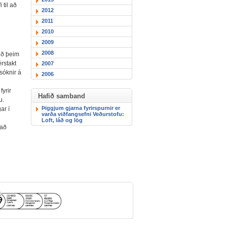
 til að
2012
2011
2010
2009
2008
við þeim
rstakt
2007
sóknir á
2006
fyrir
Hafið samband
u.
Þiggjum gjarna fyrirspurnir er
ar í
varða viðfangsefni Veðurstofu:
Loft, láð og lög
 að