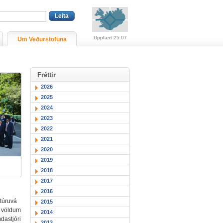
Viðvaranir (engin viðv
Uppfært 25.07
Um Veðurstofuna
Fréttir
2026
2025
2024
2023
2022
2021
2020
2019
2018
2017
2016
ttúruvá
2015
f völdum
2014
dastjóri
2013