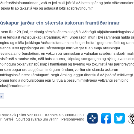
urfræðistofnunarinnar. „Það er því mikil þörf á að bæta spár og þróa viðvaranakerfi
þjóða til að takast á við og aðlagast loftslagsbreytingum.“
úskapur jarðar ein stærsta áskorun framtíðarinnar
 sem líkur 29.júní, er einnig sérstök áhersla lögð á viðbrögð alþjóðasamfélagsins 
 er tengjast vatnsbúskap jarðarinnar. Árni Snorrason, mun í því samhengi halda sé
inginu og miðla þekkingu Veðurstofunnar sem fengist hefur í gegnum eftirlit og rann
Íslands. Þær upplýsingar eru sérstaklega mikilvægar til að skilja afleiðingar
reytinga á norðurslóðum, en vöktun og rannsóknir á vatnafari svæðisins skiptir máli 
á vistfræði strandsvæða, eðli hafsstrauma, skipulag samgangna og nýtingu vatnsork
við högum okkar vatnsbúskap í framtíðinni og hvernig við tökumst á við þær breyting
m sem þegar eru augljósar í mörgum löndum, verður ein stærsta áskorun
mfélagsins á næstu áratugum“, segir Árni og leggur áherslu á að það sé mikilvægt
 önnur lönd á norðurslóðum eigi fulltrúa á þessum mikilvæga vettvangi sem þing
astjórnarinnar er.
5 Reykjavík | Sími 522 6000 | Kennitala 630908-0350
r
|
Veftré
|
Spurt og svarað um vefinn
|
Persónuvernd