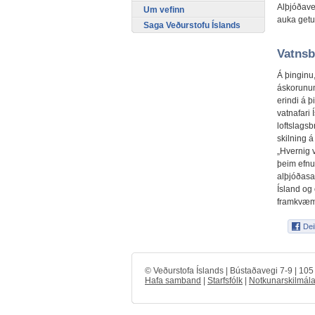
Alþjóðaveð
Um vefinn
auka getu 
Saga Veðurstofu Íslands
Vatnsb
Á þinginu,
áskorunum
erindi á þ
vatnafari 
loftslagsb
skilning 
„Hvernig 
þeim efnu
alþjóðasa
Ísland og
framkvæmd
© Veðurstofa Íslands | Bústaðavegi 7-9 | 10
Hafa samband
|
Starfsfólk
|
Notkunarskilmála