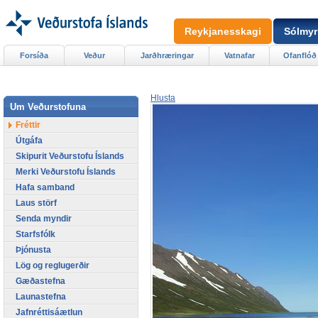
Reykjanesskagi
Sólmyr
Forsíða
Veður
Jarðhræringar
Vatnafar
Ofanflóð
Hlusta
Um Veðurstofuna
Fréttir
Útgáfa
Skipurit Veðurstofu Íslands
Merki Veðurstofu Íslands
Hafa samband
Laus störf
Senda myndir
Starfsfólk
Þjónusta
Lög og reglugerðir
Gæðastefna
Launastefna
Jafnréttisáætlun