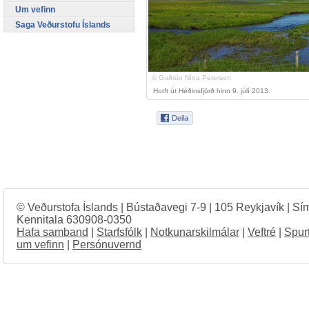
Um vefinn
Saga Veðurstofu Íslands
© Guðrún Nína Petersen
Horft út Héðinsfjörð hinn 9. júlí 2013.
© Veðurstofa Íslands | Bústaðavegi 7-9 | 105 Reykjavík | Sí
Kennitala 630908-0350
Hafa samband
|
Starfsfólk
|
Notkunarskilmálar
|
Veftré
|
Spur
um vefinn
|
Persónuvernd